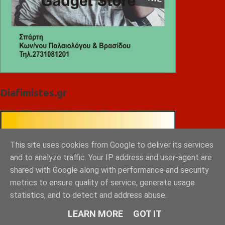
Diafimistes.gr
This site uses cookies from Google to deliver its services
and to analyze traffic. Your IP address and user-agent are
shared with Google along with performance and security
metrics to ensure quality of service, generate usage
statistics, and to detect and address abuse.
LEARN MORE
GOT IT