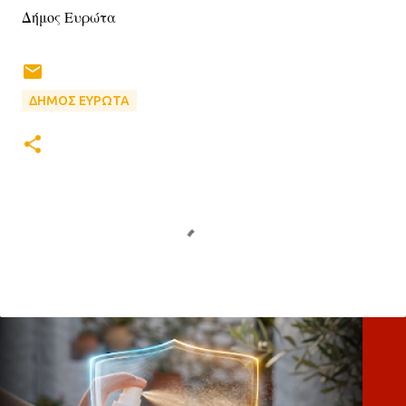
Δήμος Ευρώτα
ΔΗΜΟΣ ΕΥΡΩΤΑ
Σ
χ
ό
λ
ι
α