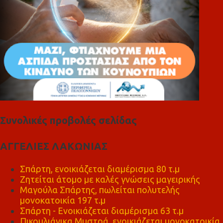
Συνολικές προβολές σελίδας
ΑΓΓΕΛΙΕΣ ΛΑΚΩΝΙΑΣ
Σπάρτη, ενοικιάζεται διαμέρισμα 80 τ.μ
Ζητείται άτομο με καλές γνώσεις μαγειρικής
Μαγούλα Σπάρτης, πωλείται πολυτελής
μονοκατοικία 197 τ.μ
Σπάρτη - Ενοικιάζεται διαμέρισμα 63 τ.μ
Πικουλιάνικα Μυστρά, ενοικιάζεται μονοκατοικία