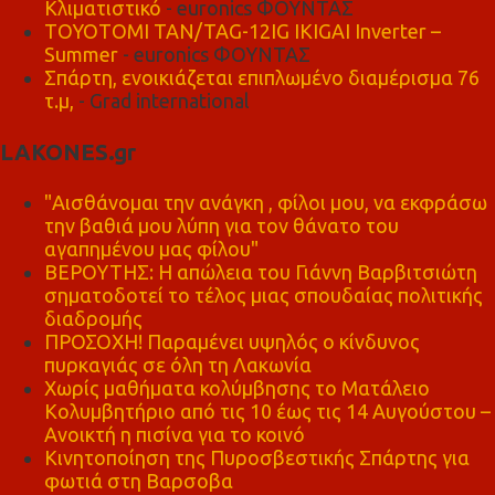
Κλιματιστικό
- euronics ΦΟΥΝΤΑΣ
TOYOTOMI TAN/TAG-12IG IKIGAI Inverter –
Summer
- euronics ΦΟΥΝΤΑΣ
Σπάρτη, ενοικιάζεται επιπλωμένο διαμέρισμα 76
τ.μ,
- Grad international
LAKONES.gr
"Αισθάνομαι την ανάγκη , φίλοι μου, να εκφράσω
την βαθιά μου λύπη για τον θάνατο του
αγαπημένου μας φίλου"
ΒΕΡΟΥΤΗΣ: Η απώλεια του Γιάννη Βαρβιτσιώτη
σηματοδοτεί το τέλος μιας σπουδαίας πολιτικής
διαδρομής
ΠΡΟΣΟΧΗ! Παραμένει υψηλός ο κίνδυνος
πυρκαγιάς σε όλη τη Λακωνία
Χωρίς μαθήματα κολύμβησης το Ματάλειο
Κολυμβητήριο από τις 10 έως τις 14 Αυγούστου –
Ανοικτή η πισίνα για το κοινό
Κινητοποίηση της Πυροσβεστικής Σπάρτης για
φωτιά στη Βαρσοβα