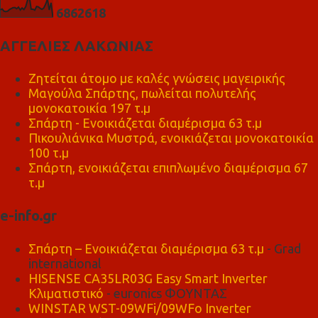
6
8
6
2
6
1
8
ΑΓΓΕΛΙΕΣ ΛΑΚΩΝΙΑΣ
Ζητείται άτομο με καλές γνώσεις μαγειρικής
Μαγούλα Σπάρτης, πωλείται πολυτελής
μονοκατοικία 197 τ.μ
Σπάρτη - Ενοικιάζεται διαμέρισμα 63 τ.μ
Πικουλιάνικα Μυστρά, ενοικιάζεται μονοκατοικία
100 τ.μ
Σπάρτη, ενοικιάζεται επιπλωμένο διαμέρισμα 67
τ.μ
e-info.gr
Σπάρτη – Ενοικιάζεται διαμέρισμα 63 τ.μ
- Grad
international
HISENSE CA35LR03G Easy Smart Inverter
Κλιματιστικό
- euronics ΦΟΥΝΤΑΣ
WINSTAR WST-09WFi/09WFo Inverter