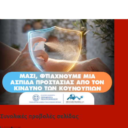
χ
ό
λ
ι
α
Συνολικές προβολές σελίδας