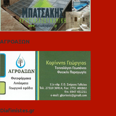
ΑΓΡΟΑΞΩΝ
Diafimistes.gr