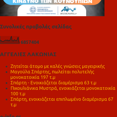
Συνολικές προβολές σελίδας
6
8
5
7
4
0
4
ΑΓΓΕΛΙΕΣ ΛΑΚΩΝΙΑΣ
Ζητείται άτομο με καλές γνώσεις μαγειρικής
Μαγούλα Σπάρτης, πωλείται πολυτελής
μονοκατοικία 197 τ.μ
Σπάρτη - Ενοικιάζεται διαμέρισμα 63 τ.μ
Πικουλιάνικα Μυστρά, ενοικιάζεται μονοκατοικία
100 τ.μ
Σπάρτη, ενοικιάζεται επιπλωμένο διαμέρισμα 67
τ.μ
e-info.gr