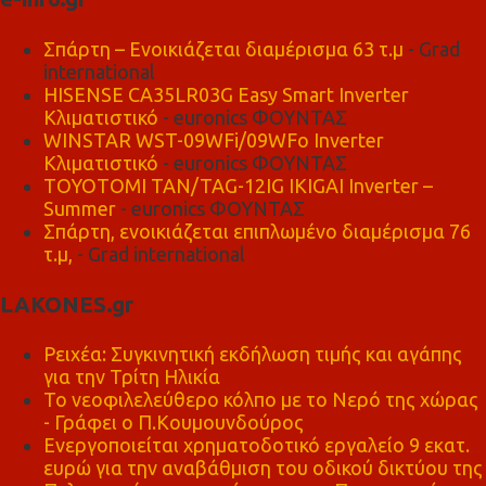
Σπάρτη – Ενοικιάζεται διαμέρισμα 63 τ.μ
- Grad
international
HISENSE CA35LR03G Easy Smart Inverter
Κλιματιστικό
- euronics ΦΟΥΝΤΑΣ
WINSTAR WST-09WFi/09WFo Inverter
Κλιματιστικό
- euronics ΦΟΥΝΤΑΣ
TOYOTOMI TAN/TAG-12IG IKIGAI Inverter –
Summer
- euronics ΦΟΥΝΤΑΣ
Σπάρτη, ενοικιάζεται επιπλωμένο διαμέρισμα 76
τ.μ,
- Grad international
LAKONES.gr
Ρειχέα: Συγκινητική εκδήλωση τιμής και αγάπης
για την Τρίτη Ηλικία
Το νεοφιλελεύθερο κόλπο με το Νερό της χώρας
- Γράφει ο Π.Κουμουνδούρος
Ενεργοποιείται χρηματοδοτικό εργαλείο 9 εκατ.
ευρώ για την αναβάθμιση του οδικού δικτύου της