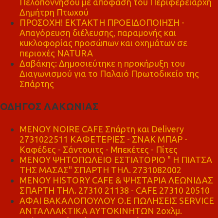
Πελοποννήσου με απόφαση του Περιφερειάρχη
Δημήτρη Πτωχού
ΠΡΟΣΟΧΗ! ΕΚΤΑΚΤΗ ΠΡΟΕΙΔΟΠΟΙΗΣΗ -
Απαγόρευση διέλευσης, παραμονής και
κυκλοφορίας προσώπων και οχημάτων σε
περιοχές NATURA
Δαβάκης: Δημοσιεύτηκε η προκήρυξη του
Διαγωνισμού για το Παλαιό Πρωτοδικείο της
Σπάρτης
ΟΔΗΓΟΣ ΛΑΚΩΝΙΑΣ
MENOY NOIRE CAFE Σπάρτη και Delivery
2731022511 ΚΑΦΕΤΕΡΙΕΣ - ΣΝΑΚ ΜΠΑΡ -
Καφέδες - Σάντουιτς - Μπεκέτες - Πίτες
ΜΕΝΟΥ ΨΗΤΟΠΩΛΕΙΟ ΕΣΤΙΑΤΟΡΙΟ " Η ΠΙΑΤΣΑ
ΤΗΣ ΜΑΣΑΣ" ΣΠΑΡΤΗ ΤΗΛ. 2731082002
ΜΕΝΟΥ HISTORY CAFE & ΨΗΣΤΑΡΙΑ ΛΕΩΝΙΔΑΣ
ΣΠΑΡΤΗ ΤΗΛ. 27310 21138 - CAFE 27310 20510
ΑΦΑΙ ΒΑΚΑΛΟΠΟΥΛΟΥ Ο.Ε ΠΩΛΗΣΕΙΣ SERVICE
ΑΝΤΑΛΛΑΚΤΙΚΑ ΑΥΤΟΚΙΝΗΤΩΝ 2οχλμ.