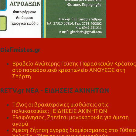
Diafimistes.gr
Βραβείο Ανώτερης Γεύσης Παρασκευών Κρέατος
στο παραδοσιακό κρεοπωλείο ΑΝΟΥΣΟΣ στη
Σπάρτη
RETV.gr ΝΕΑ - ΕΙΔΗΣΕΙΣ ΑΚΙΝΗΤΩΝ
Τέλος οι βραχυχρόνιες μισθώσεις στις
πολυκατοικίες; | ΕΙΔΗΣΕΙΣ ΑΚΙΝΗΤΩΝ
Ελαφόνησος, Ζητείται μονοκατοικία για άμεση
αγορά
Άμεση Ζήτηση αγοράς διαμέρισματος στο Γύθειο