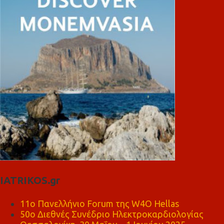
IATRIKOS.gr
11ο Πανελλήνιο Forum της W4O Hellas
50ο Διεθνές Συνέδριο Ηλεκτροκαρδιολογίας