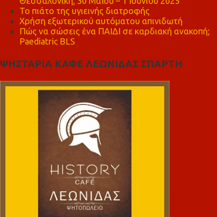
Θεσσαλονίκη, 30 Μαΐου – 1 Ιουνίου 2025
Το πιάτο της υγιεινής διατροφής
Χρήση εξωτερικού αυτόματου απινιδωτή
Πώς να σώσεις ένα ΠΑΙΔΙ σε καρδιακή ανακοπή;
Paediatric BLS
ΨΗΣΤΑΡΙΑ ΚΑΦΕ ΛΕΩΝΙΔΑΣ ΣΠΑΡΤΗ