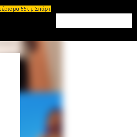
αμέρισμα 65τ.μ Σπάρτη - πωλείται τριάρι διαμέρισμ