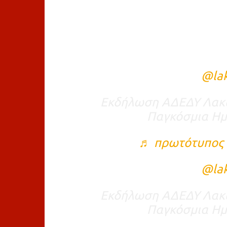
@la
Εκδήλωση ΑΔΕΔΥ Λακω
Παγκόσμια Ημ
♬ πρωτότυπος 
@la
Εκδήλωση ΑΔΕΔΥ Λακω
Παγκόσμια Ημ