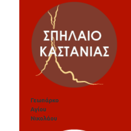
Γεωπάρκο
Αγίου
Νικολάου