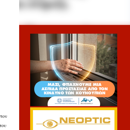
 τον
του