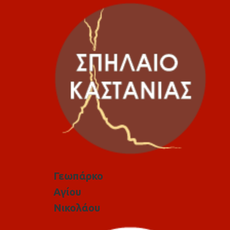
Γεωπάρκο
Αγίου
Νικολάου