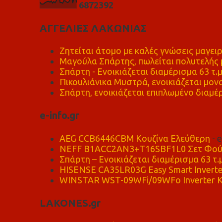
6
8
7
2
3
9
2
ΑΓΓΕΛΙΕΣ ΛΑΚΩΝΙΑΣ
Ζητείται άτομο με καλές γνώσεις μαγειρ
Μαγούλα Σπάρτης, πωλείται πολυτελής μ
Σπάρτη - Ενοικιάζεται διαμέρισμα 63 τ.
Πικουλιάνικα Μυστρά, ενοικιάζεται μονο
Σπάρτη, ενοικιάζεται επιπλωμένο διαμέρ
e-info.gr
AEG CCB6446CBM Κουζίνα Ελεύθερη
- 
NEFF B1ACC2AN3+T16SBF1L0 Σετ Φού
Σπάρτη – Ενοικιάζεται διαμέρισμα 63 τ.
HISENSE CA35LR03G Easy Smart Inverte
WINSTAR WST-09WFi/09WFo Inverter Κ
LAKONES.gr