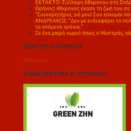
ΕΚΤΑΚΤΟ: Σύλληψη 68χρονου στη Σπάρτ
Θρήνος! 48χρονος έχασε τη ζωή του σ
"Συγχαρητήρια, γιέ μου! Σου εύχομαι πάν
ΑΝΔΡΕΑΚΟΣ: "Δεν με ενδιαφέρει το πολι
τα επόμενα χρόνια."
Σε ένα μικρό χωριό όπως ο Μυστράς, κά
ΟΔΗΓΟΣ ΛΑΚΩΝΙΑΣ
Φόρτωση...
ΚΩΝΣΤΑΝΤΙΝΑ Κ. ΒΟΥΝΑΣΗ