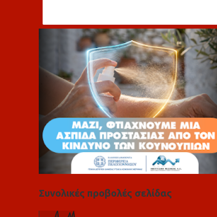
ό
λ
ι
α
Συνολικές προβολές σελίδας