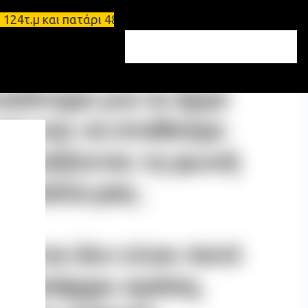
.μ και πατάρι 48 τ.μ Σπάρτη - Ενοικιάζεται επιπλω