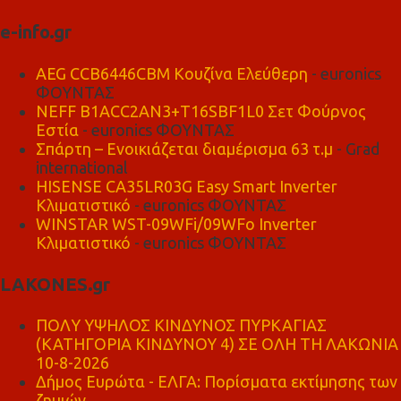
e-info.gr
AEG CCB6446CBM Κουζίνα Ελεύθερη
- euronics
ΦΟΥΝΤΑΣ
NEFF B1ACC2AN3+T16SBF1L0 Σετ Φούρνος
Εστία
- euronics ΦΟΥΝΤΑΣ
Σπάρτη – Ενοικιάζεται διαμέρισμα 63 τ.μ
- Grad
international
HISENSE CA35LR03G Easy Smart Inverter
Κλιματιστικό
- euronics ΦΟΥΝΤΑΣ
WINSTAR WST-09WFi/09WFo Inverter
Κλιματιστικό
- euronics ΦΟΥΝΤΑΣ
LAKONES.gr
ΠΟΛΥ ΥΨΗΛΟΣ ΚΙΝΔΥΝΟΣ ΠΥΡΚΑΓΙΑΣ
(ΚΑΤΗΓΟΡΙΑ ΚΙΝΔΥΝΟΥ 4) ΣΕ ΟΛΗ ΤΗ ΛΑΚΩΝΙΑ
10-8-2026
Δήμος Ευρώτα - ΕΛΓΑ: Πορίσματα εκτίμησης των
ζημιών