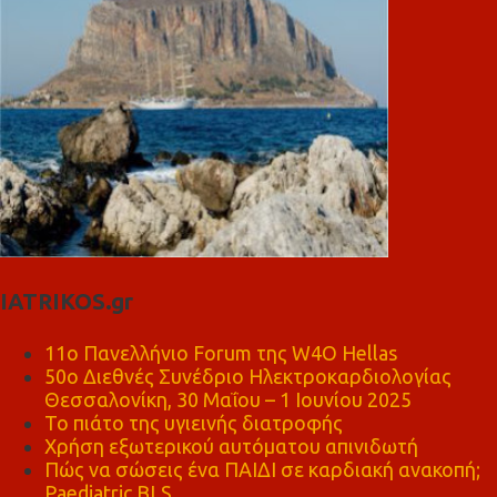
IATRIKOS.gr
11ο Πανελλήνιο Forum της W4O Hellas
50ο Διεθνές Συνέδριο Ηλεκτροκαρδιολογίας
Θεσσαλονίκη, 30 Μαΐου – 1 Ιουνίου 2025
Το πιάτο της υγιεινής διατροφής
Χρήση εξωτερικού αυτόματου απινιδωτή
Πώς να σώσεις ένα ΠΑΙΔΙ σε καρδιακή ανακοπή;
Paediatric BLS