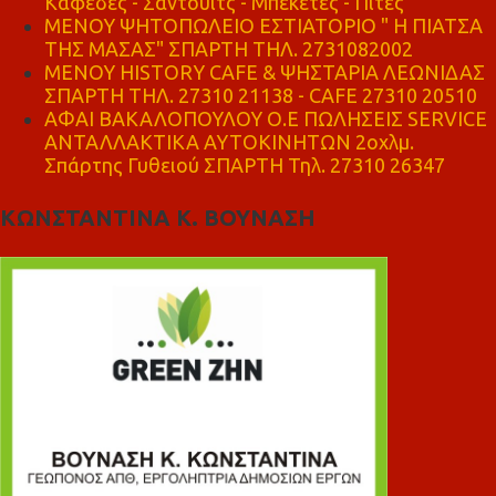
Καφέδες - Σάντουιτς - Μπεκέτες - Πίτες
ΜΕΝΟΥ ΨΗΤΟΠΩΛΕΙΟ ΕΣΤΙΑΤΟΡΙΟ " Η ΠΙΑΤΣΑ
ΤΗΣ ΜΑΣΑΣ" ΣΠΑΡΤΗ ΤΗΛ. 2731082002
ΜΕΝΟΥ HISTORY CAFE & ΨΗΣΤΑΡΙΑ ΛΕΩΝΙΔΑΣ
ΣΠΑΡΤΗ ΤΗΛ. 27310 21138 - CAFE 27310 20510
ΑΦΑΙ ΒΑΚΑΛΟΠΟΥΛΟΥ Ο.Ε ΠΩΛΗΣΕΙΣ SERVICE
ΑΝΤΑΛΛΑΚΤΙΚΑ ΑΥΤΟΚΙΝΗΤΩΝ 2οχλμ.
Σπάρτης Γυθειού ΣΠΑΡΤΗ Τηλ. 27310 26347
ΚΩΝΣΤΑΝΤΙΝΑ Κ. ΒΟΥΝΑΣΗ