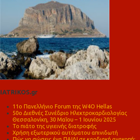
IATRIKOS.gr
11ο Πανελλήνιο Forum της W4O Hellas
50ο Διεθνές Συνέδριο Ηλεκτροκαρδιολογίας
Θεσσαλονίκη, 30 Μαΐου – 1 Ιουνίου 2025
Το πιάτο της υγιεινής διατροφής
Χρήση εξωτερικού αυτόματου απινιδωτή
Πώς να σώσεις ένα ΠΑΙΔΙ σε καρδιακή ανακοπή;