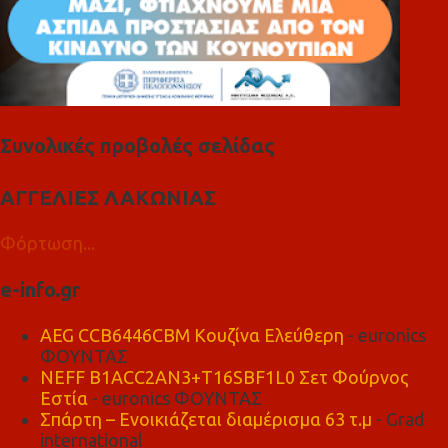
Συνολικές προβολές σελίδας
ΑΓΓΕΛΙΕΣ ΛΑΚΩΝΙΑΣ
Φόρτωση...
e-info.gr
AEG CCB6446CBM Κουζίνα Ελεύθερη
- euronics
ΦΟΥΝΤΑΣ
NEFF B1ACC2AN3+T16SBF1L0 Σετ Φούρνος
Εστία
- euronics ΦΟΥΝΤΑΣ
Σπάρτη – Ενοικιάζεται διαμέρισμα 63 τ.μ
- Grad
international