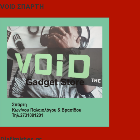
VOiD ΣΠΑΡΤΗ
Diafimistes.gr