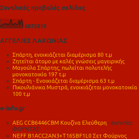
Συνολικές προβολές σελίδας
6
8
7
5
8
1
9
ΑΓΓΕΛΙΕΣ ΛΑΚΩΝΙΑΣ
Σπάρτη, ενοικιάζεται διαμέρισμα 80 τ.μ
Ζητείται άτομο με καλές γνώσεις μαγειρικής
Μαγούλα Σπάρτης, πωλείται πολυτελής
μονοκατοικία 197 τ.μ
Σπάρτη - Ενοικιάζεται διαμέρισμα 63 τ.μ
Πικουλιάνικα Μυστρά, ενοικιάζεται μονοκατοικία
100 τ.μ
e-info.gr
AEG CCB6446CBM Κουζίνα Ελεύθερη
- euronics
ΦΟΥΝΤΑΣ
NEFF B1ACC2AN3+T16SBF1L0 Σετ Φούρνος