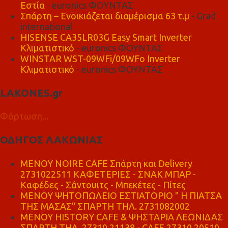
Εστία
- euronics ΦΟΥΝΤΑΣ
Σπάρτη – Ενοικιάζεται διαμέρισμα 63 τ.μ
- Grad
international
HISENSE CA35LR03G Easy Smart Inverter
Κλιματιστικό
- euronics ΦΟΥΝΤΑΣ
WINSTAR WST-09WFi/09WFo Inverter
Κλιματιστικό
- euronics ΦΟΥΝΤΑΣ
LAKONES.gr
Φόρτωση...
ΟΔΗΓΟΣ ΛΑΚΩΝΙΑΣ
MENOY NOIRE CAFE Σπάρτη και Delivery
2731022511 ΚΑΦΕΤΕΡΙΕΣ - ΣΝΑΚ ΜΠΑΡ -
Καφέδες - Σάντουιτς - Μπεκέτες - Πίτες
ΜΕΝΟΥ ΨΗΤΟΠΩΛΕΙΟ ΕΣΤΙΑΤΟΡΙΟ " Η ΠΙΑΤΣΑ
ΤΗΣ ΜΑΣΑΣ" ΣΠΑΡΤΗ ΤΗΛ. 2731082002
ΜΕΝΟΥ HISTORY CAFE & ΨΗΣΤΑΡΙΑ ΛΕΩΝΙΔΑΣ
ΣΠΑΡΤΗ ΤΗΛ. 27310 21138 - CAFE 27310 20510