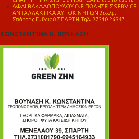
ΑΦΑΙ ΒΑΚΑΛΟΠΟΥΛΟΥ Ο.Ε ΠΩΛΗΣΕΙΣ SERVICE
ΑΝΤΑΛΛΑΚΤΙΚΑ ΑΥΤΟΚΙΝΗΤΩΝ 2οχλμ.
Σπάρτης Γυθειού ΣΠΑΡΤΗ Τηλ. 27310 26347
ΚΩΝΣΤΑΝΤΙΝΑ Κ. ΒΟΥΝΑΣΗ