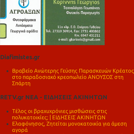
Diafimistes.gr
Βραβείο Ανώτερης Γεύσης Παρασκευών Κρέατος
στο παραδοσιακό κρεοπωλείο ΑΝΟΥΣΟΣ στη
Σπάρτη
RETV.gr ΝΕΑ - ΕΙΔΗΣΕΙΣ ΑΚΙΝΗΤΩΝ
Τέλος οι βραχυχρόνιες μισθώσεις στις
πολυκατοικίες; | ΕΙΔΗΣΕΙΣ ΑΚΙΝΗΤΩΝ
Ελαφόνησος, Ζητείται μονοκατοικία για άμεση
αγορά