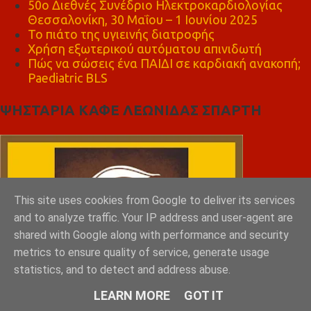
50ο Διεθνές Συνέδριο Ηλεκτροκαρδιολογίας
Θεσσαλονίκη, 30 Μαΐου – 1 Ιουνίου 2025
Το πιάτο της υγιεινής διατροφής
Χρήση εξωτερικού αυτόματου απινιδωτή
Πώς να σώσεις ένα ΠΑΙΔΙ σε καρδιακή ανακοπή;
Paediatric BLS
ΨΗΣΤΑΡΙΑ ΚΑΦΕ ΛΕΩΝΙΔΑΣ ΣΠΑΡΤΗ
This site uses cookies from Google to deliver its services
and to analyze traffic. Your IP address and user-agent are
shared with Google along with performance and security
metrics to ensure quality of service, generate usage
statistics, and to detect and address abuse.
LEARN MORE
GOT IT