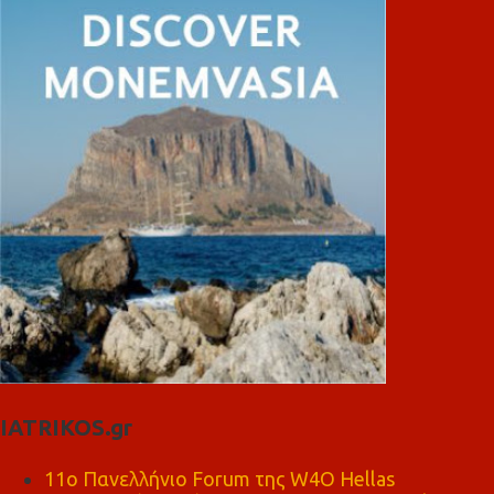
IATRIKOS.gr
11ο Πανελλήνιο Forum της W4O Hellas