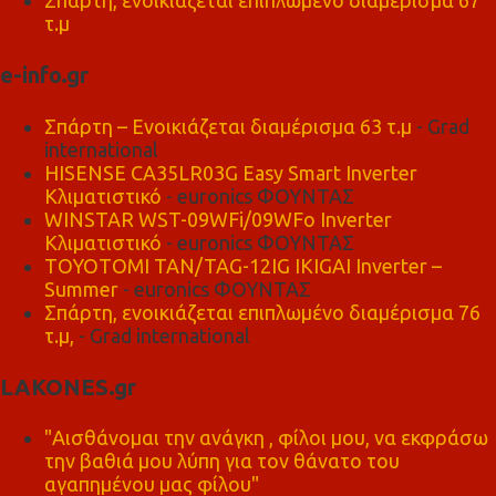
Σπάρτη, ενοικιάζεται επιπλωμένο διαμέρισμα 67
τ.μ
e-info.gr
Σπάρτη – Ενοικιάζεται διαμέρισμα 63 τ.μ
- Grad
international
HISENSE CA35LR03G Easy Smart Inverter
Κλιματιστικό
- euronics ΦΟΥΝΤΑΣ
WINSTAR WST-09WFi/09WFo Inverter
Κλιματιστικό
- euronics ΦΟΥΝΤΑΣ
TOYOTOMI TAN/TAG-12IG IKIGAI Inverter –
Summer
- euronics ΦΟΥΝΤΑΣ
Σπάρτη, ενοικιάζεται επιπλωμένο διαμέρισμα 76
τ.μ,
- Grad international
LAKONES.gr
"Αισθάνομαι την ανάγκη , φίλοι μου, να εκφράσω
την βαθιά μου λύπη για τον θάνατο του
αγαπημένου μας φίλου"