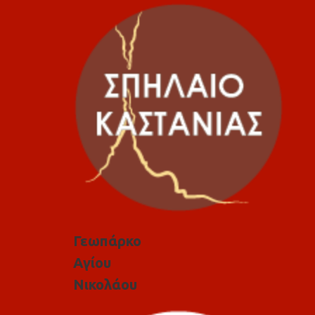
Γεωπάρκο
Αγίου
Νικολάου