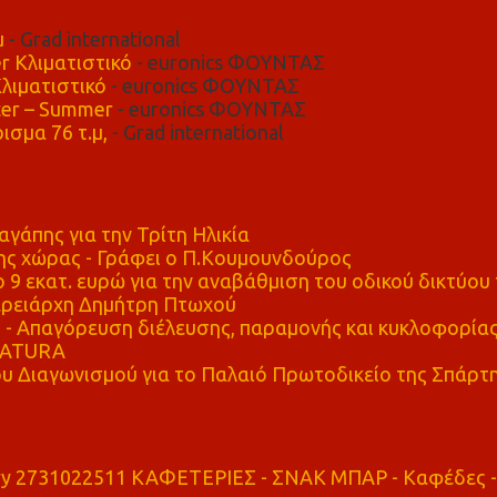
μ
- Grad international
r Κλιματιστικό
- euronics ΦΟΥΝΤΑΣ
λιματιστικό
- euronics ΦΟΥΝΤΑΣ
er – Summer
- euronics ΦΟΥΝΤΑΣ
ισμα 76 τ.μ,
- Grad international
αγάπης για την Τρίτη Ηλικία
ης χώρας - Γράφει ο Π.Κουμουνδούρος
 9 εκατ. ευρώ για την αναβάθμιση του οδικού δικτύου 
ρειάρχη Δημήτρη Πτωχού
Απαγόρευση διέλευσης, παραμονής και κυκλοφορία
 NATURA
υ Διαγωνισμού για το Παλαιό Πρωτοδικείο της Σπάρτ
ry 2731022511 ΚΑΦΕΤΕΡΙΕΣ - ΣΝΑΚ ΜΠΑΡ - Καφέδες -