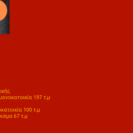
ικής
ονοκατοικία 197 τ.μ
μ
κατοικία 100 τ.μ
ισμα 67 τ.μ