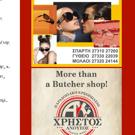
ς
μένης
ς, κ.
ς,
τηλ.