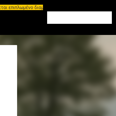
ται επιπλωμένο διαμέρισμα 65τ.μ Σπάρτη - πωλείται