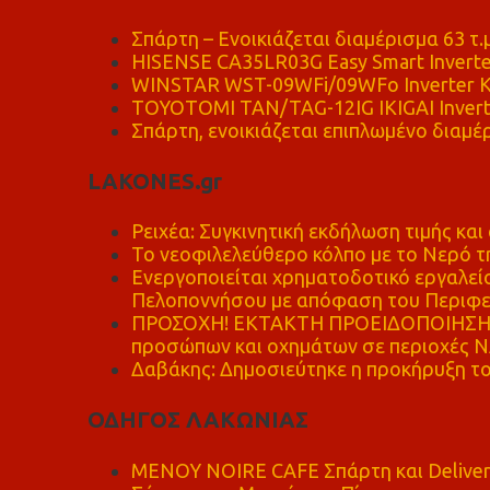
Σπάρτη – Ενοικιάζεται διαμέρισμα 63 τ.
HISENSE CA35LR03G Easy Smart Inverte
WINSTAR WST-09WFi/09WFo Inverter Κ
TOYOTOMI TAN/TAG-12IG IKIGAI Invert
Σπάρτη, ενοικιάζεται επιπλωμένο διαμέρ
LAKONES.gr
Ρειχέα: Συγκινητική εκδήλωση τιμής και 
Το νεοφιλελεύθερο κόλπο με το Νερό τ
Ενεργοποιείται χρηματοδοτικό εργαλείο
Πελοποννήσου με απόφαση του Περιφε
ΠΡΟΣΟΧΗ! ΕΚΤΑΚΤΗ ΠΡΟΕΙΔΟΠΟΙΗΣΗ - 
προσώπων και οχημάτων σε περιοχές
Δαβάκης: Δημοσιεύτηκε η προκήρυξη το
ΟΔΗΓΟΣ ΛΑΚΩΝΙΑΣ
MENOY NOIRE CAFE Σπάρτη και Delive