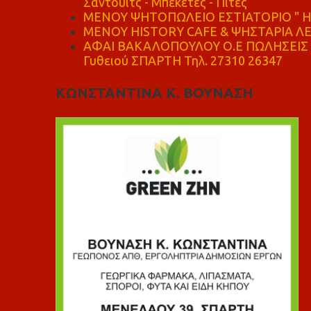
Σάντουιτς - Μπεκέτες - Πίτες
ΜΕΝΟΥ ΨΗΤΟΠΩΛΕΙΟ ΕΣΤΙΑΤΟΡΙΟ " Η 
ΜΕΝΟΥ HISTORY CAFE & ΨΗΣΤΑΡΙΑ ΛΕΩ
ΑΦΑΙ ΒΑΚΑΛΟΠΟΥΛΟΥ Ο.Ε ΠΩΛΗΣΕΙΣ 
Γυθειού ΣΠΑΡΤΗ Τηλ. 27310 26347
ΚΩΝΣΤΑΝΤΙΝΑ Κ. ΒΟΥΝΑΣΗ