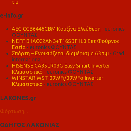
τ.μ
e-info.gr
AEG CCB6446CBM Κουζίνα Ελεύθερη
- euronics
ΦΟΥΝΤΑΣ
NEFF B1ACC2AN3+T16SBF1L0 Σετ Φούρνος
Εστία
- euronics ΦΟΥΝΤΑΣ
Σπάρτη – Ενοικιάζεται διαμέρισμα 63 τ.μ
- Grad
international
HISENSE CA35LR03G Easy Smart Inverter
Κλιματιστικό
- euronics ΦΟΥΝΤΑΣ
WINSTAR WST-09WFi/09WFo Inverter
Κλιματιστικό
- euronics ΦΟΥΝΤΑΣ
LAKONES.gr
Φόρτωση...
ΟΔΗΓΟΣ ΛΑΚΩΝΙΑΣ