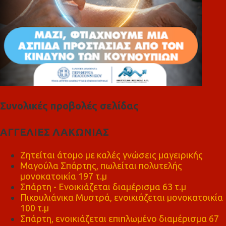
Συνολικές προβολές σελίδας
ΑΓΓΕΛΙΕΣ ΛΑΚΩΝΙΑΣ
Ζητείται άτομο με καλές γνώσεις μαγειρικής
Μαγούλα Σπάρτης, πωλείται πολυτελής
μονοκατοικία 197 τ.μ
Σπάρτη - Ενοικιάζεται διαμέρισμα 63 τ.μ
Πικουλιάνικα Μυστρά, ενοικιάζεται μονοκατοικία
100 τ.μ
Σπάρτη, ενοικιάζεται επιπλωμένο διαμέρισμα 67