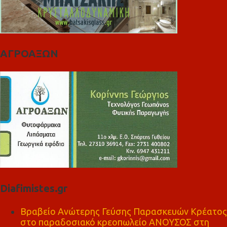
ΑΓΡΟΑΞΩΝ
Diafimistes.gr
Βραβείο Ανώτερης Γεύσης Παρασκευών Κρέατος
στο παραδοσιακό κρεοπωλείο ΑΝΟΥΣΟΣ στη