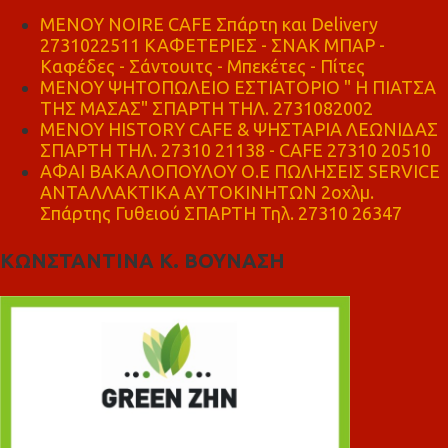
MENOY NOIRE CAFE Σπάρτη και Delivery
2731022511 ΚΑΦΕΤΕΡΙΕΣ - ΣΝΑΚ ΜΠΑΡ -
Καφέδες - Σάντουιτς - Μπεκέτες - Πίτες
ΜΕΝΟΥ ΨΗΤΟΠΩΛΕΙΟ ΕΣΤΙΑΤΟΡΙΟ " Η ΠΙΑΤΣΑ
ΤΗΣ ΜΑΣΑΣ" ΣΠΑΡΤΗ ΤΗΛ. 2731082002
ΜΕΝΟΥ HISTORY CAFE & ΨΗΣΤΑΡΙΑ ΛΕΩΝΙΔΑΣ
ΣΠΑΡΤΗ ΤΗΛ. 27310 21138 - CAFE 27310 20510
ΑΦΑΙ ΒΑΚΑΛΟΠΟΥΛΟΥ Ο.Ε ΠΩΛΗΣΕΙΣ SERVICE
ΑΝΤΑΛΛΑΚΤΙΚΑ ΑΥΤΟΚΙΝΗΤΩΝ 2οχλμ.
Σπάρτης Γυθειού ΣΠΑΡΤΗ Τηλ. 27310 26347
ΚΩΝΣΤΑΝΤΙΝΑ Κ. ΒΟΥΝΑΣΗ