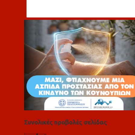
ό
λ
ι
α
Συνολικές προβολές σελίδας