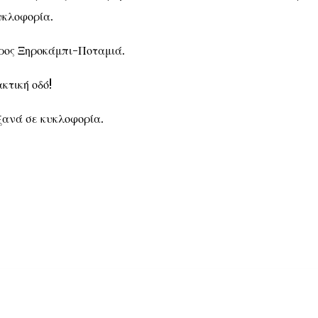
υκλοφορία.
προς Ξηροκάμπι-Ποταμιά.
κτική οδό!
 ξανά σε κυκλοφορία.