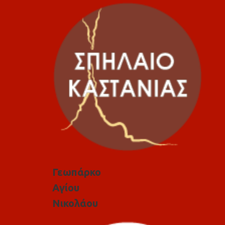
Γεωπάρκο
Αγίου
Νικολάου