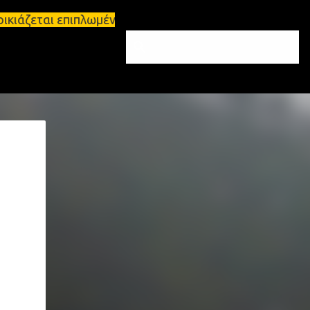
ικιάζεται επιπλωμένο διαμέρισμα 65τ.μ Σπάρτη - πωλ