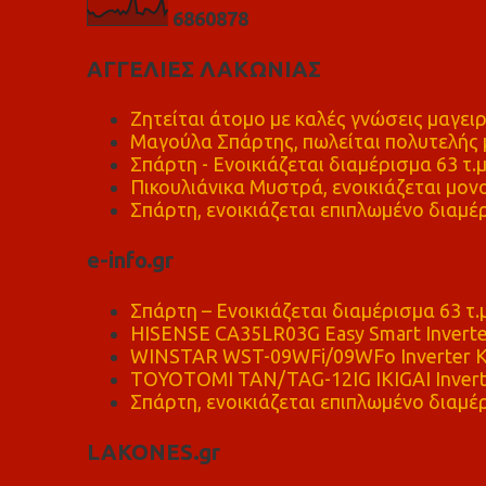
6
8
6
0
8
7
8
ΑΓΓΕΛΙΕΣ ΛΑΚΩΝΙΑΣ
Ζητείται άτομο με καλές γνώσεις μαγειρ
Μαγούλα Σπάρτης, πωλείται πολυτελής μ
Σπάρτη - Ενοικιάζεται διαμέρισμα 63 τ.
Πικουλιάνικα Μυστρά, ενοικιάζεται μονο
Σπάρτη, ενοικιάζεται επιπλωμένο διαμέρ
e-info.gr
Σπάρτη – Ενοικιάζεται διαμέρισμα 63 τ.
HISENSE CA35LR03G Easy Smart Inverte
WINSTAR WST-09WFi/09WFo Inverter Κ
TOYOTOMI TAN/TAG-12IG IKIGAI Invert
Σπάρτη, ενοικιάζεται επιπλωμένο διαμέρ
LAKONES.gr