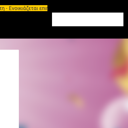
 - Ενοικιάζεται επιπλωμένο διαμέρισμα 65τ.μ Σπάρτ