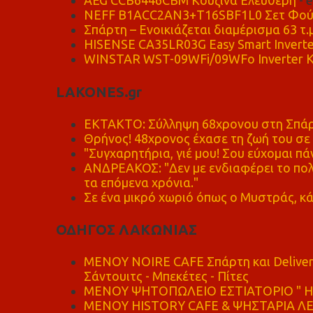
AEG CCB6446CBM Κουζίνα Ελεύθερη
- 
NEFF B1ACC2AN3+T16SBF1L0 Σετ Φού
Σπάρτη – Ενοικιάζεται διαμέρισμα 63 τ.
HISENSE CA35LR03G Easy Smart Inverte
WINSTAR WST-09WFi/09WFo Inverter Κ
LAKONES.gr
ΕΚΤΑΚΤΟ: Σύλληψη 68χρονου στη Σπάρτ
Θρήνος! 48χρονος έχασε τη ζωή του σ
"Συγχαρητήρια, γιέ μου! Σου εύχομαι πάν
ΑΝΔΡΕΑΚΟΣ: "Δεν με ενδιαφέρει το πολι
τα επόμενα χρόνια."
Σε ένα μικρό χωριό όπως ο Μυστράς, κά
ΟΔΗΓΟΣ ΛΑΚΩΝΙΑΣ
MENOY NOIRE CAFE Σπάρτη και Delive
Σάντουιτς - Μπεκέτες - Πίτες
ΜΕΝΟΥ ΨΗΤΟΠΩΛΕΙΟ ΕΣΤΙΑΤΟΡΙΟ " Η 
ΜΕΝΟΥ HISTORY CAFE & ΨΗΣΤΑΡΙΑ ΛΕΩ