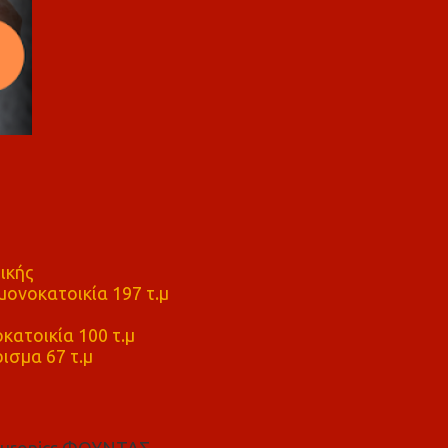
ικής
ονοκατοικία 197 τ.μ
μ
κατοικία 100 τ.μ
ισμα 67 τ.μ