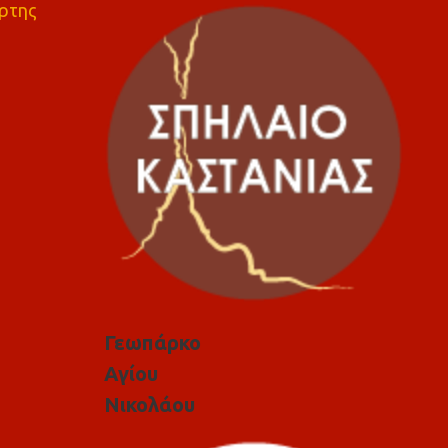
ρτης
Γεωπάρκο
Αγίου
Νικολάου