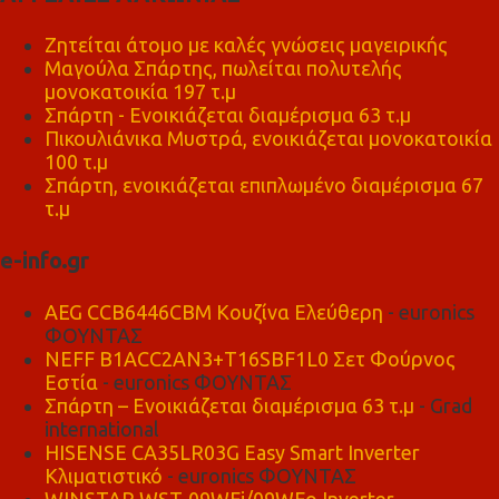
Ζητείται άτομο με καλές γνώσεις μαγειρικής
Μαγούλα Σπάρτης, πωλείται πολυτελής
μονοκατοικία 197 τ.μ
Σπάρτη - Ενοικιάζεται διαμέρισμα 63 τ.μ
Πικουλιάνικα Μυστρά, ενοικιάζεται μονοκατοικία
100 τ.μ
Σπάρτη, ενοικιάζεται επιπλωμένο διαμέρισμα 67
τ.μ
e-info.gr
AEG CCB6446CBM Κουζίνα Ελεύθερη
- euronics
ΦΟΥΝΤΑΣ
NEFF B1ACC2AN3+T16SBF1L0 Σετ Φούρνος
Εστία
- euronics ΦΟΥΝΤΑΣ
Σπάρτη – Ενοικιάζεται διαμέρισμα 63 τ.μ
- Grad
international
HISENSE CA35LR03G Easy Smart Inverter
Κλιματιστικό
- euronics ΦΟΥΝΤΑΣ
WINSTAR WST-09WFi/09WFo Inverter