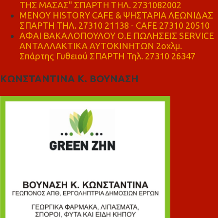
ΤΗΣ ΜΑΣΑΣ" ΣΠΑΡΤΗ ΤΗΛ. 2731082002
ΜΕΝΟΥ HISTORY CAFE & ΨΗΣΤΑΡΙΑ ΛΕΩΝΙΔΑΣ
ΣΠΑΡΤΗ ΤΗΛ. 27310 21138 - CAFE 27310 20510
ΑΦΑΙ ΒΑΚΑΛΟΠΟΥΛΟΥ Ο.Ε ΠΩΛΗΣΕΙΣ SERVICE
ΑΝΤΑΛΛΑΚΤΙΚΑ ΑΥΤΟΚΙΝΗΤΩΝ 2οχλμ.
Σπάρτης Γυθειού ΣΠΑΡΤΗ Τηλ. 27310 26347
ΚΩΝΣΤΑΝΤΙΝΑ Κ. ΒΟΥΝΑΣΗ