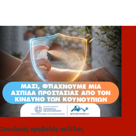
χ
ό
λ
ι
α
Συνολικές προβολές σελίδας