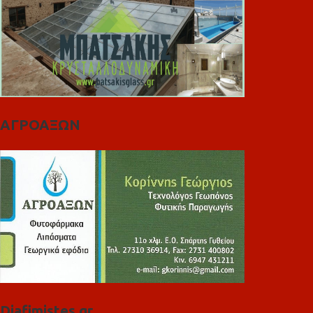
ΑΓΡΟΑΞΩΝ
Diafimistes.gr