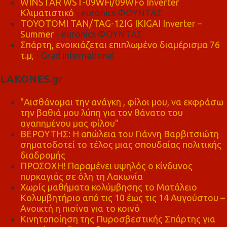
WINSTAR WST-09WFi/09WFo Inverter
Κλιματιστικό
- euronics ΦΟΥΝΤΑΣ
TOYOTOMI TAN/TAG-12IG IKIGAI Inverter –
Summer
- euronics ΦΟΥΝΤΑΣ
Σπάρτη, ενοικιάζεται επιπλωμένο διαμέρισμα 76
τ.μ,
- Grad international
LAKONES.gr
"Αισθάνομαι την ανάγκη , φίλοι μου, να εκφράσω
την βαθιά μου λύπη για τον θάνατο του
αγαπημένου μας φίλου"
ΒΕΡΟΥΤΗΣ: Η απώλεια του Γιάννη Βαρβιτσιώτη
σηματοδοτεί το τέλος μιας σπουδαίας πολιτικής
διαδρομής
ΠΡΟΣΟΧΗ! Παραμένει υψηλός ο κίνδυνος
πυρκαγιάς σε όλη τη Λακωνία
Χωρίς μαθήματα κολύμβησης το Ματάλειο
Κολυμβητήριο από τις 10 έως τις 14 Αυγούστου –
Ανοικτή η πισίνα για το κοινό
Κινητοποίηση της Πυροσβεστικής Σπάρτης για