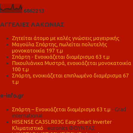
6
8
6
2
2
1
3
ΑΓΓΕΛΙΕΣ ΛΑΚΩΝΙΑΣ
Ζητείται άτομο με καλές γνώσεις μαγειρικής
Μαγούλα Σπάρτης, πωλείται πολυτελής
μονοκατοικία 197 τ.μ
Σπάρτη - Ενοικιάζεται διαμέρισμα 63 τ.μ
Πικουλιάνικα Μυστρά, ενοικιάζεται μονοκατοικία
100 τ.μ
Σπάρτη, ενοικιάζεται επιπλωμένο διαμέρισμα 67
τ.μ
e-info.gr
Σπάρτη – Ενοικιάζεται διαμέρισμα 63 τ.μ
- Grad
international
HISENSE CA35LR03G Easy Smart Inverter
Κλιματιστικό
- euronics ΦΟΥΝΤΑΣ