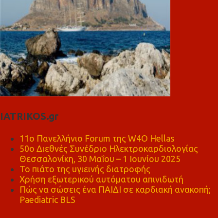
IATRIKOS.gr
11ο Πανελλήνιο Forum της W4O Hellas
50ο Διεθνές Συνέδριο Ηλεκτροκαρδιολογίας
Θεσσαλονίκη, 30 Μαΐου – 1 Ιουνίου 2025
Το πιάτο της υγιεινής διατροφής
Χρήση εξωτερικού αυτόματου απινιδωτή
Πώς να σώσεις ένα ΠΑΙΔΙ σε καρδιακή ανακοπή;
Paediatric BLS