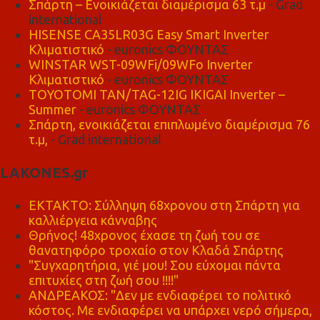
Σπάρτη – Ενοικιάζεται διαμέρισμα 63 τ.μ
- Grad
international
HISENSE CA35LR03G Easy Smart Inverter
Κλιματιστικό
- euronics ΦΟΥΝΤΑΣ
WINSTAR WST-09WFi/09WFo Inverter
Κλιματιστικό
- euronics ΦΟΥΝΤΑΣ
TOYOTOMI TAN/TAG-12IG IKIGAI Inverter –
Summer
- euronics ΦΟΥΝΤΑΣ
Σπάρτη, ενοικιάζεται επιπλωμένο διαμέρισμα 76
τ.μ,
- Grad international
LAKONES.gr
ΕΚΤΑΚΤΟ: Σύλληψη 68χρονου στη Σπάρτη για
καλλιέργεια κάνναβης
Θρήνος! 48χρονος έχασε τη ζωή του σε
θανατηφόρο τροχαίο στον Κλαδά Σπάρτης
"Συγχαρητήρια, γιέ μου! Σου εύχομαι πάντα
επιτυχίες στη ζωή σου !!!!"
ΑΝΔΡΕΑΚΟΣ: "Δεν με ενδιαφέρει το πολιτικό
κόστος. Με ενδιαφέρει να υπάρχει νερό σήμερα,