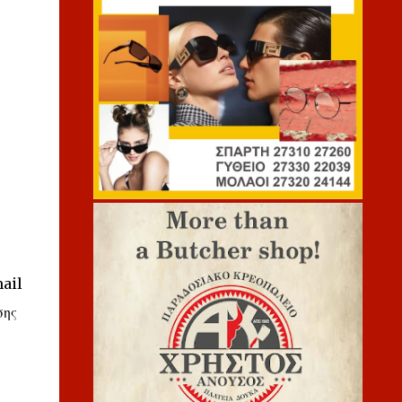
mail
σης