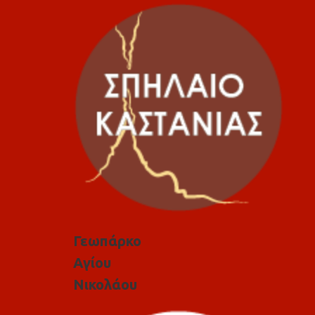
Γεωπάρκο
Αγίου
Νικολάου