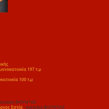
ικής
ονοκατοικία 197 τ.μ
μ
κατοικία 100 τ.μ
euronics ΦΟΥΝΤΑΣ
ρνος Εστία
- euronics ΦΟΥΝΤΑΣ