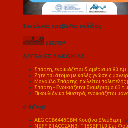
Συνολικές προβολές σελίδας
6
8
7
5
7
9
7
ΑΓΓΕΛΙΕΣ ΛΑΚΩΝΙΑΣ
Σπάρτη, ενοικιάζεται διαμέρισμα 80 τ.μ
Ζητείται άτομο με καλές γνώσεις μαγειρ
Μαγούλα Σπάρτης, πωλείται πολυτελής μ
Σπάρτη - Ενοικιάζεται διαμέρισμα 63 τ.
Πικουλιάνικα Μυστρά, ενοικιάζεται μονο
e-info.gr
AEG CCB6446CBM Κουζίνα Ελεύθερη
- 
NEFF B1ACC2AN3+T16SBF1L0 Σετ Φού