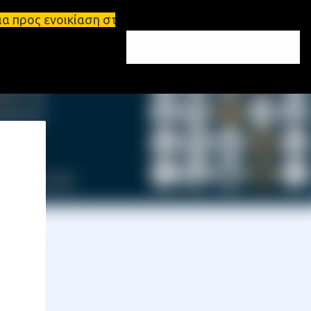
ση στη Σπάρτη Ενοικιάσεις διαμερισμάτων Σπάρτη κα