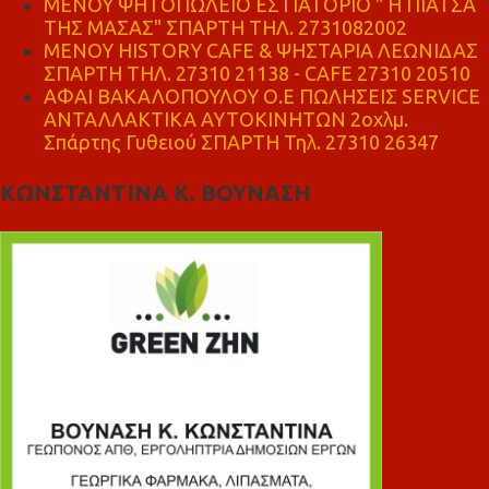
ΜΕΝΟΥ ΨΗΤΟΠΩΛΕΙΟ ΕΣΤΙΑΤΟΡΙΟ " Η ΠΙΑΤΣΑ
ΤΗΣ ΜΑΣΑΣ" ΣΠΑΡΤΗ ΤΗΛ. 2731082002
ΜΕΝΟΥ HISTORY CAFE & ΨΗΣΤΑΡΙΑ ΛΕΩΝΙΔΑΣ
ΣΠΑΡΤΗ ΤΗΛ. 27310 21138 - CAFE 27310 20510
ΑΦΑΙ ΒΑΚΑΛΟΠΟΥΛΟΥ Ο.Ε ΠΩΛΗΣΕΙΣ SERVICE
ΑΝΤΑΛΛΑΚΤΙΚΑ ΑΥΤΟΚΙΝΗΤΩΝ 2οχλμ.
Σπάρτης Γυθειού ΣΠΑΡΤΗ Τηλ. 27310 26347
ΚΩΝΣΤΑΝΤΙΝΑ Κ. ΒΟΥΝΑΣΗ