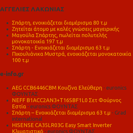
ΑΓΓΕΛΙΕΣ ΛΑΚΩΝΙΑΣ
Σπάρτη, ενοικιάζεται διαμέρισμα 80 τ.μ
Ζητείται άτομο με καλές γνώσεις μαγειρικής
Μαγούλα Σπάρτης, πωλείται πολυτελής
μονοκατοικία 197 τ.μ
Σπάρτη - Ενοικιάζεται διαμέρισμα 63 τ.μ
Πικουλιάνικα Μυστρά, ενοικιάζεται μονοκατοικία
100 τ.μ
e-info.gr
AEG CCB6446CBM Κουζίνα Ελεύθερη
- euronics
ΦΟΥΝΤΑΣ
NEFF B1ACC2AN3+T16SBF1L0 Σετ Φούρνος
Εστία
- euronics ΦΟΥΝΤΑΣ
Σπάρτη – Ενοικιάζεται διαμέρισμα 63 τ.μ
- Grad
international
HISENSE CA35LR03G Easy Smart Inverter
Κλιματιστικό
- euronics ΦΟΥΝΤΑΣ