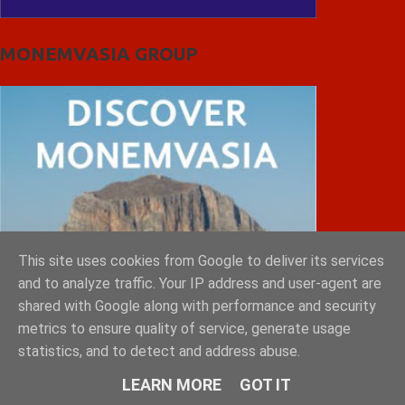
MONEMVASIA GROUP
This site uses cookies from Google to deliver its services
and to analyze traffic. Your IP address and user-agent are
shared with Google along with performance and security
metrics to ensure quality of service, generate usage
statistics, and to detect and address abuse.
LEARN MORE
GOT IT