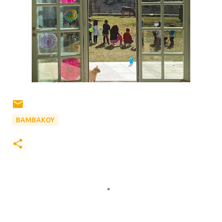
BAMBAKOY
Σ
χ