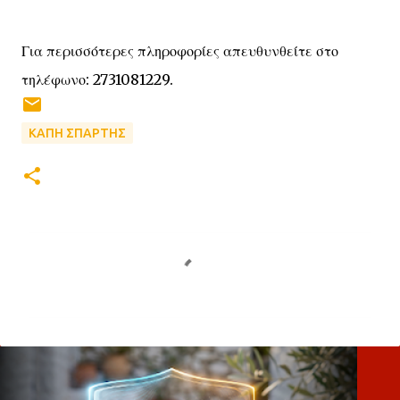
Για περισσότερες πληροφορίες απευθυνθείτε στο
τηλέφωνο: 2731081229.
ΚΑΠΗ ΣΠΑΡΤΗΣ
Σ
χ
ό
λ
ι