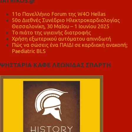
IATRIKOS.gr
11ο Πανελλήνιο Forum της W4O Hellas
50ο Διεθνές Συνέδριο Ηλεκτροκαρδιολογίας
Θεσσαλονίκη, 30 Μαΐου – 1 Ιουνίου 2025
Το πιάτο της υγιεινής διατροφής
Χρήση εξωτερικού αυτόματου απινιδωτή
Πώς να σώσεις ένα ΠΑΙΔΙ σε καρδιακή ανακοπή;
Paediatric BLS
ΨΗΣΤΑΡΙΑ ΚΑΦΕ ΛΕΩΝΙΔΑΣ ΣΠΑΡΤΗ