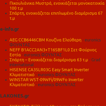
Πικουλιάνικα Μυστρά, ενοικιάζεται μονοκατοικία
100 τ.μ
Σπάρτη, ενοικιάζεται επιπλωμένο διαμέρισμα 67
τ.μ
e-info.gr
AEG CCB6446CBM Κουζίνα Ελεύθερη
- euronics
ΦΟΥΝΤΑΣ
NEFF B1ACC2AN3+T16SBF1L0 Σετ Φούρνος
Εστία
- euronics ΦΟΥΝΤΑΣ
Σπάρτη – Ενοικιάζεται διαμέρισμα 63 τ.μ
- Grad
international
HISENSE CA35LR03G Easy Smart Inverter
Κλιματιστικό
- euronics ΦΟΥΝΤΑΣ
WINSTAR WST-09WFi/09WFo Inverter
Κλιματιστικό
- euronics ΦΟΥΝΤΑΣ
LAKONES.gr