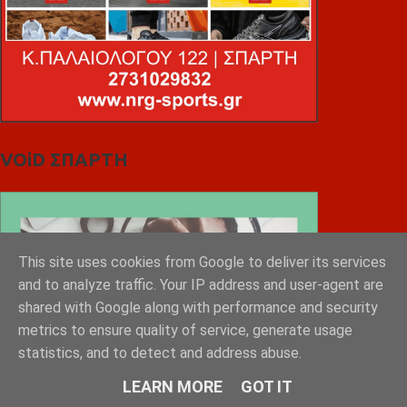
VOiD ΣΠΑΡΤΗ
This site uses cookies from Google to deliver its services
and to analyze traffic. Your IP address and user-agent are
shared with Google along with performance and security
metrics to ensure quality of service, generate usage
statistics, and to detect and address abuse.
LEARN MORE
GOT IT