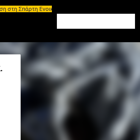
ρτη Ενοικιάσεις διαμερισμάτων Σπάρτη και Λακωνία 
.