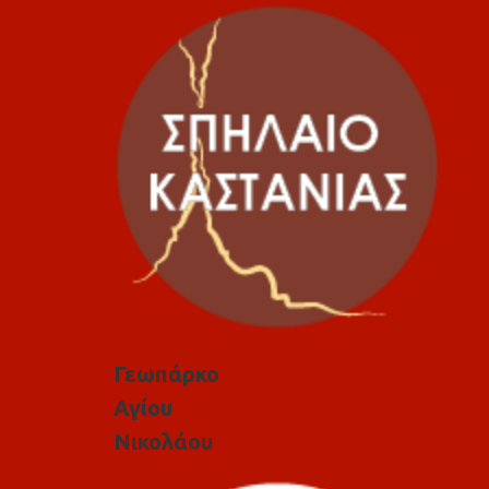
Γεωπάρκο
Αγίου
Νικολάου