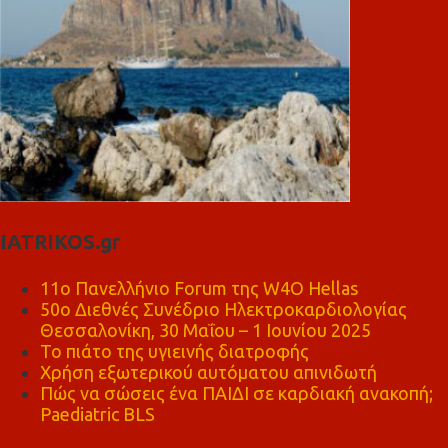
IATRIKOS.gr
11ο Πανελλήνιο Forum της W4O Hellas
50ο Διεθνές Συνέδριο Ηλεκτροκαρδιολογίας
Θεσσαλονίκη, 30 Μαΐου – 1 Ιουνίου 2025
Το πιάτο της υγιεινής διατροφής
Χρήση εξωτερικού αυτόματου απινιδωτή
Πώς να σώσεις ένα ΠΑΙΔΙ σε καρδιακή ανακοπή;
Paediatric BLS