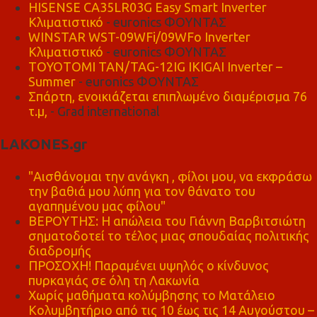
HISENSE CA35LR03G Easy Smart Inverter
Κλιματιστικό
- euronics ΦΟΥΝΤΑΣ
WINSTAR WST-09WFi/09WFo Inverter
Κλιματιστικό
- euronics ΦΟΥΝΤΑΣ
TOYOTOMI TAN/TAG-12IG IKIGAI Inverter –
Summer
- euronics ΦΟΥΝΤΑΣ
Σπάρτη, ενοικιάζεται επιπλωμένο διαμέρισμα 76
τ.μ,
- Grad international
LAKONES.gr
"Αισθάνομαι την ανάγκη , φίλοι μου, να εκφράσω
την βαθιά μου λύπη για τον θάνατο του
αγαπημένου μας φίλου"
ΒΕΡΟΥΤΗΣ: Η απώλεια του Γιάννη Βαρβιτσιώτη
σηματοδοτεί το τέλος μιας σπουδαίας πολιτικής
διαδρομής
ΠΡΟΣΟΧΗ! Παραμένει υψηλός ο κίνδυνος
πυρκαγιάς σε όλη τη Λακωνία
Χωρίς μαθήματα κολύμβησης το Ματάλειο
Κολυμβητήριο από τις 10 έως τις 14 Αυγούστου –