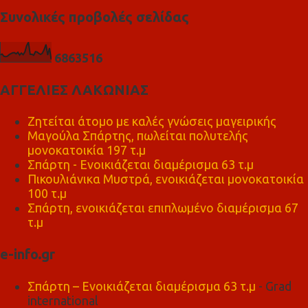
Συνολικές προβολές σελίδας
6
8
6
3
5
1
6
ΑΓΓΕΛΙΕΣ ΛΑΚΩΝΙΑΣ
Ζητείται άτομο με καλές γνώσεις μαγειρικής
Μαγούλα Σπάρτης, πωλείται πολυτελής
μονοκατοικία 197 τ.μ
Σπάρτη - Ενοικιάζεται διαμέρισμα 63 τ.μ
Πικουλιάνικα Μυστρά, ενοικιάζεται μονοκατοικία
100 τ.μ
Σπάρτη, ενοικιάζεται επιπλωμένο διαμέρισμα 67
τ.μ
e-info.gr
Σπάρτη – Ενοικιάζεται διαμέρισμα 63 τ.μ
- Grad
international