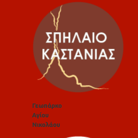
Γεωπάρκο
Αγίου
Νικολάου