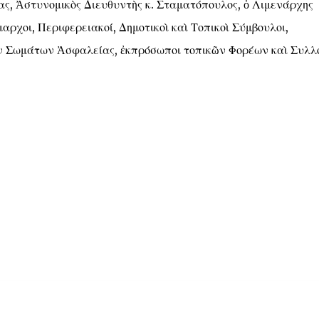
ας, Ἀστυνομικὸς Διευθυντὴς κ. Σταματόπουλος, ὁ Λιμενάρχης
αρχοι, Περιφερειακοί, Δημοτικοὶ καὶ Τοπικοὶ Σύμβουλοι,
ν Σωμάτων Ἀσφαλείας, ἐκπρόσωποι τοπικῶν Φορέων καὶ Συλ