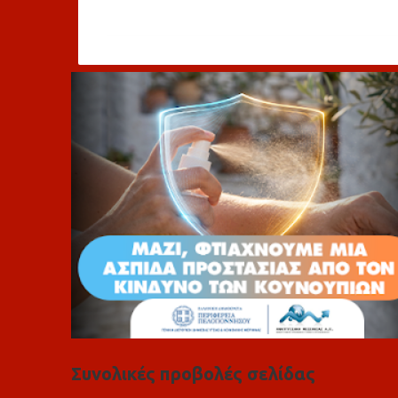
χ
ό
λ
ι
α
Συνολικές προβολές σελίδας