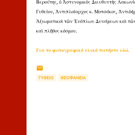
Βερούτης, ὁ Ἀστυνομικὸς Διευθυντὴς Λακωνί
Γυθείου, Ἀντιπλοίαρχος κ. Μοτσάκος, Ἀντιδήμ
Ἀξιωματικοὶ τῶν Ἐνόπλων Δυνάμεων καὶ τῶ
καὶ πλῆθος κόσμου.
Για το φωτογραφικό υλικό πατήστε εδώ.
ΓΥΘΕΙΟ
ΘΕΟΦΑΝΕΙΑ
Σ