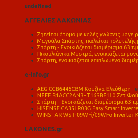
u
n
d
e
f
n
e
d
ΑΓΓΕΛΙΕΣ ΛΑΚΩΝΙΑΣ
Ζητείται άτομο με καλές γνώσεις μαγειρ
Μαγούλα Σπάρτης, πωλείται πολυτελής μ
Σπάρτη - Ενοικιάζεται διαμέρισμα 63 τ.
Πικουλιάνικα Μυστρά, ενοικιάζεται μονο
Σπάρτη, ενοικιάζεται επιπλωμένο διαμέρ
e-info.gr
AEG CCB6446CBM Κουζίνα Ελεύθερη
- 
NEFF B1ACC2AN3+T16SBF1L0 Σετ Φού
Σπάρτη – Ενοικιάζεται διαμέρισμα 63 τ.
HISENSE CA35LR03G Easy Smart Inverte
WINSTAR WST-09WFi/09WFo Inverter Κ
LAKONES.gr