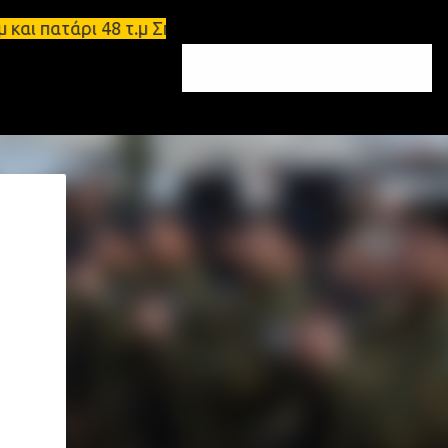
 πατάρι 48 τ.μ Σπάρτη - Ενοικιάζεται επιπλωμένο δ