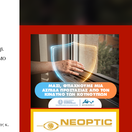
β.
ΣΜΟ
ς κ.