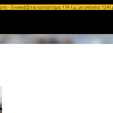
Μετάβαση στο κύριο περιεχόμενο
κιάζεται κατάστημα 134 τ.μ, με υπόγειο 124τ.μ και