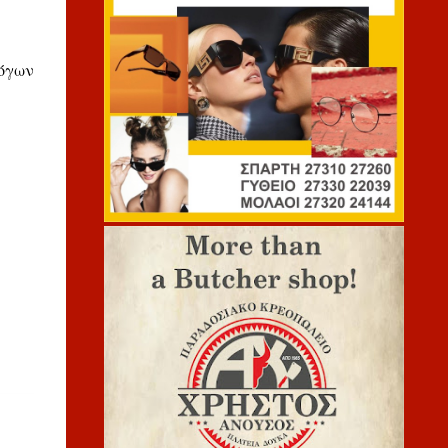
λόγων