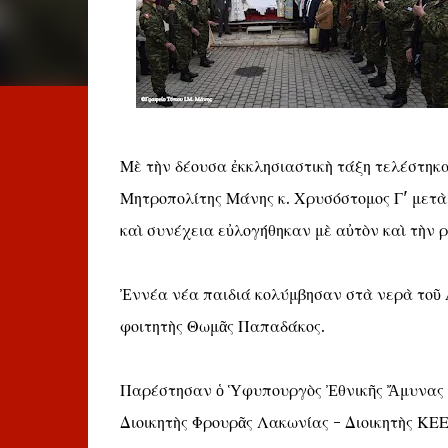
Μὲ τὴν δέουσα ἐκκλησιαστικὴ τάξη τελέστηκα
Μητροπολίτης Μάνης κ. Χρυσόστομος Γ' μετὰ 
καὶ συνέχεια εὐλογήθηκαν μὲ αὐτὸν καὶ τὴν ρ
Ἐννέα νέα παιδιά κολύμβησαν στὰ νερὰ τοῦ Λ
φοιτητὴς Θωμᾶς Παπαδάκος.
Παρέστησαν ὁ Ὑφυπουργὸς Ἐθνικῆς Ἄμυνας κ
Διοικητὴς Φρουρᾶς Λακωνίας - Διοικητὴς ΚΕΕ