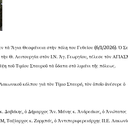
ν τὰ Ἅγια Θεοφάνεια στὴν πόλη του Γυθείου (6/1/2026). Ὁ Σε
τὴν Θ. Λειτουργία στὸν Ι.Ν. Ἁγ. Γεωργίου, τέλεσε τὸν ΑΓΙΑ
ίψη τοῦ Τιμίου Σταυροῦ τὰ ὕδατα στὸ λιμάνι τῆς πόλεως.
ακωνικοῦ κόλπου γιὰ τὸν Τίμιο Σταυρό, τὸν ὁποῖο ἀνέσυρε ὁ
. Δαβάκης, ὁ Δήμαρχος Ἄν. Μάνης κ. Ἀνδρεάκος, ὁ Ἀνώτατος
Μ, Ταξίαρχος κ. Ζορμπάς, ὁ Ἀντιπεριφερειάρχης Π.Ε. Λακωνία