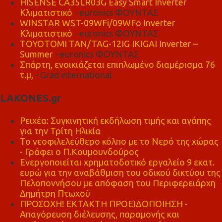
HISENSE CA35LR03G Easy Smart Inverter
Κλιματιστικό
- euronics ΦΟΥΝΤΑΣ
WINSTAR WST-09WFi/09WFo Inverter
Κλιματιστικό
- euronics ΦΟΥΝΤΑΣ
TOYOTOMI TAN/TAG-12IG IKIGAI Inverter –
Summer
- euronics ΦΟΥΝΤΑΣ
Σπάρτη, ενοικιάζεται επιπλωμένο διαμέρισμα 76
τ.μ,
- Grad international
LAKONES.gr
Ρειχέα: Συγκινητική εκδήλωση τιμής και αγάπης
για την Τρίτη Ηλικία
Το νεοφιλελεύθερο κόλπο με το Νερό της χώρας
- Γράφει ο Π.Κουμουνδούρος
Ενεργοποιείται χρηματοδοτικό εργαλείο 9 εκατ.
ευρώ για την αναβάθμιση του οδικού δικτύου της
Πελοποννήσου με απόφαση του Περιφερειάρχη
Δημήτρη Πτωχού
ΠΡΟΣΟΧΗ! ΕΚΤΑΚΤΗ ΠΡΟΕΙΔΟΠΟΙΗΣΗ -
Απαγόρευση διέλευσης, παραμονής και