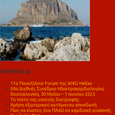
IATRIKOS.gr
11ο Πανελλήνιο Forum της W4O Hellas
50ο Διεθνές Συνέδριο Ηλεκτροκαρδιολογίας
Θεσσαλονίκη, 30 Μαΐου – 1 Ιουνίου 2025
Το πιάτο της υγιεινής διατροφής
Χρήση εξωτερικού αυτόματου απινιδωτή
Πώς να σώσεις ένα ΠΑΙΔΙ σε καρδιακή ανακοπή;