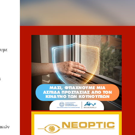
ουμε
ι
,
ρικών