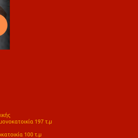
ικής
ονοκατοικία 197 τ.μ
μ
κατοικία 100 τ.μ