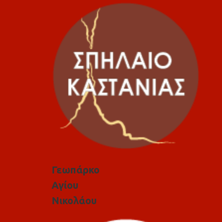
Γεωπάρκο
Αγίου
Νικολάου