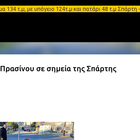
Μετάβαση στο κύριο περιεχόμενο
μ, με υπόγειο 124τ.μ και πατάρι 48 τ.μ Σπάρτη - Ε
 Πρασίνου σε σημεία της Σπάρτης