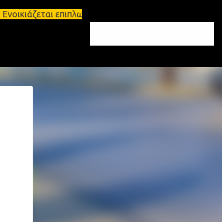
νοικιάζεται επιπλωμένο διαμέρισμα 65τ.μ Σπάρτη - 