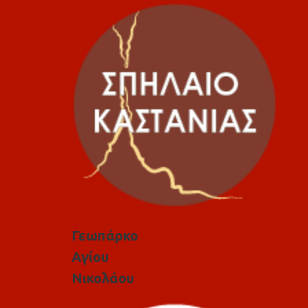
Γεωπάρκο
Αγίου
Νικολάου