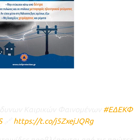
ίνδυνων Καιρικών Φαινομένων
#ΕΔΕΚΦ
S
🔗
https://t.co/j5ZxejJQRg
αταιγίδες προβλέπονται από τις πρώτες