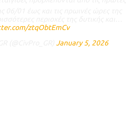
ς 06/01 έως και τις πρωινές ώρες της
ρισσότερες περιοχές της δυτικής και…
itter.com/ztqObtEmCv
n GR (@CivPro_GR)
January 5, 2026