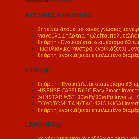
6
8
5
7
3
3
8
ΑΓΓΕΛΙΕΣ ΛΑΚΩΝΙΑΣ
Ζητείται άτομο με καλές γνώσεις μαγειρ
Μαγούλα Σπάρτης, πωλείται πολυτελής μ
Σπάρτη - Ενοικιάζεται διαμέρισμα 63 τ.
Πικουλιάνικα Μυστρά, ενοικιάζεται μονο
Σπάρτη, ενοικιάζεται επιπλωμένο διαμέρ
e-info.gr
Σπάρτη – Ενοικιάζεται διαμέρισμα 63 τ.
HISENSE CA35LR03G Easy Smart Inverte
WINSTAR WST-09WFi/09WFo Inverter Κ
TOYOTOMI TAN/TAG-12IG IKIGAI Invert
Σπάρτη, ενοικιάζεται επιπλωμένο διαμέρ
LAKONES.gr
Ρειχέα: Συγκινητική εκδήλωση τιμής και 