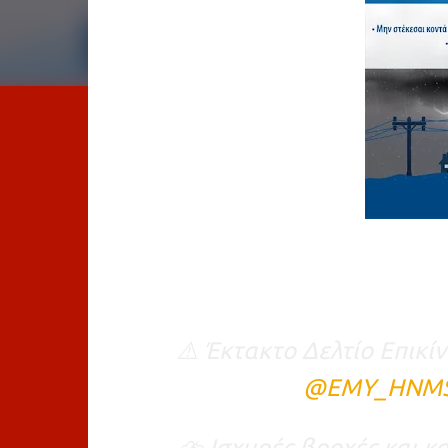
⚠️ Έκτακτο Δελτίο Επικ
@EMY_HNM
⛈️ Ισχυρές βροχές και κ