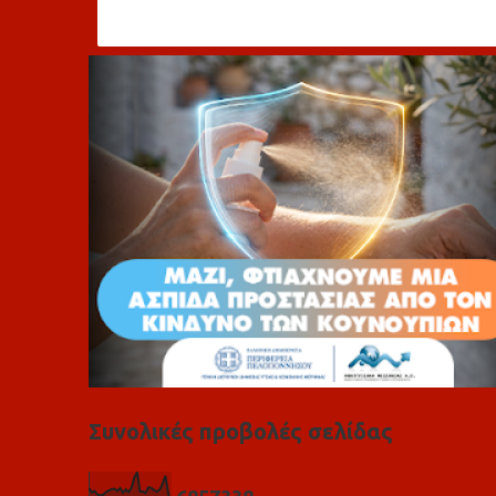
ό
λ
ι
α
Συνολικές προβολές σελίδας