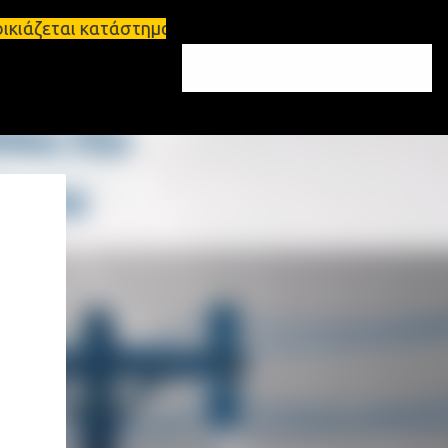
ι κατάστημα 134 τ.μ, με υπόγειο 124τ.μ και πατάρι 