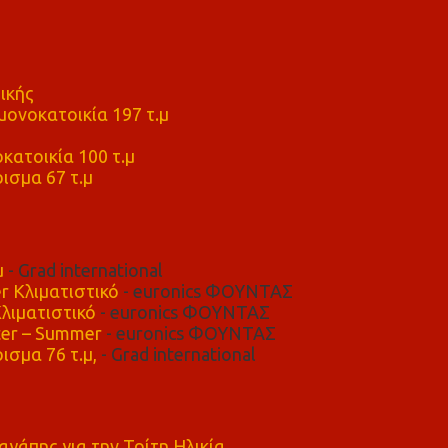
ικής
ονοκατοικία 197 τ.μ
μ
κατοικία 100 τ.μ
ισμα 67 τ.μ
μ
- Grad international
r Κλιματιστικό
- euronics ΦΟΥΝΤΑΣ
λιματιστικό
- euronics ΦΟΥΝΤΑΣ
er – Summer
- euronics ΦΟΥΝΤΑΣ
ισμα 76 τ.μ,
- Grad international
αγάπης για την Τρίτη Ηλικία