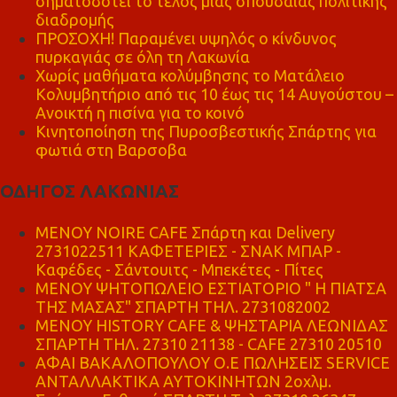
σηματοδοτεί το τέλος μιας σπουδαίας πολιτικής
διαδρομής
ΠΡΟΣΟΧΗ! Παραμένει υψηλός ο κίνδυνος
πυρκαγιάς σε όλη τη Λακωνία
Χωρίς μαθήματα κολύμβησης το Ματάλειο
Κολυμβητήριο από τις 10 έως τις 14 Αυγούστου –
Ανοικτή η πισίνα για το κοινό
Κινητοποίηση της Πυροσβεστικής Σπάρτης για
φωτιά στη Βαρσοβα
ΟΔΗΓΟΣ ΛΑΚΩΝΙΑΣ
MENOY NOIRE CAFE Σπάρτη και Delivery
2731022511 ΚΑΦΕΤΕΡΙΕΣ - ΣΝΑΚ ΜΠΑΡ -
Καφέδες - Σάντουιτς - Μπεκέτες - Πίτες
ΜΕΝΟΥ ΨΗΤΟΠΩΛΕΙΟ ΕΣΤΙΑΤΟΡΙΟ " Η ΠΙΑΤΣΑ
ΤΗΣ ΜΑΣΑΣ" ΣΠΑΡΤΗ ΤΗΛ. 2731082002
ΜΕΝΟΥ HISTORY CAFE & ΨΗΣΤΑΡΙΑ ΛΕΩΝΙΔΑΣ
ΣΠΑΡΤΗ ΤΗΛ. 27310 21138 - CAFE 27310 20510
ΑΦΑΙ ΒΑΚΑΛΟΠΟΥΛΟΥ Ο.Ε ΠΩΛΗΣΕΙΣ SERVICE
ΑΝΤΑΛΛΑΚΤΙΚΑ ΑΥΤΟΚΙΝΗΤΩΝ 2οχλμ.