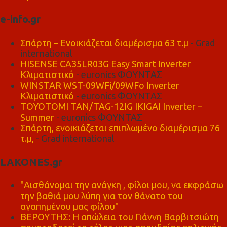
e-info.gr
Σπάρτη – Ενοικιάζεται διαμέρισμα 63 τ.μ
- Grad
international
HISENSE CA35LR03G Easy Smart Inverter
Κλιματιστικό
- euronics ΦΟΥΝΤΑΣ
WINSTAR WST-09WFi/09WFo Inverter
Κλιματιστικό
- euronics ΦΟΥΝΤΑΣ
TOYOTOMI TAN/TAG-12IG IKIGAI Inverter –
Summer
- euronics ΦΟΥΝΤΑΣ
Σπάρτη, ενοικιάζεται επιπλωμένο διαμέρισμα 76
τ.μ,
- Grad international
LAKONES.gr
"Αισθάνομαι την ανάγκη , φίλοι μου, να εκφράσω
την βαθιά μου λύπη για τον θάνατο του
αγαπημένου μας φίλου"
ΒΕΡΟΥΤΗΣ: Η απώλεια του Γιάννη Βαρβιτσιώτη