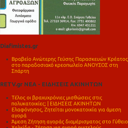
Diafimistes.gr
Βραβείο Ανώτερης Γεύσης Παρασκευών Κρέατος
στο παραδοσιακό κρεοπωλείο ΑΝΟΥΣΟΣ στη
Σπάρτη
RETV.gr ΝΕΑ - ΕΙΔΗΣΕΙΣ ΑΚΙΝΗΤΩΝ
Τέλος οι βραχυχρόνιες μισθώσεις στις
πολυκατοικίες; | ΕΙΔΗΣΕΙΣ ΑΚΙΝΗΤΩΝ
Ελαφόνησος, Ζητείται μονοκατοικία για άμεση
αγορά
Άμεση Ζήτηση αγοράς διαμέρισματος στο Γύθειο
Χαλκίδα - Ζήτηση για αγορά ημιτελούς