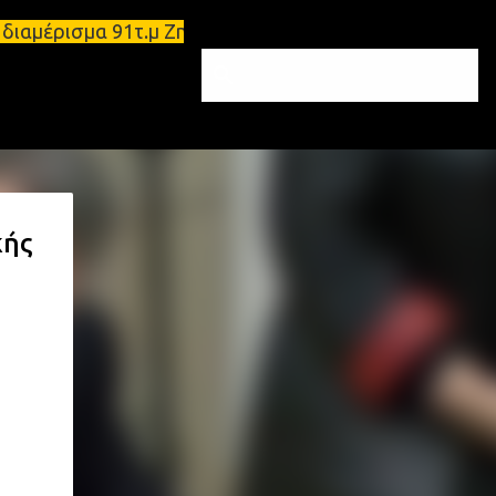
ριάρι διαμέρισμα 91τ.μ Ζητούνται υπάλληλοι σε Μολ
κής