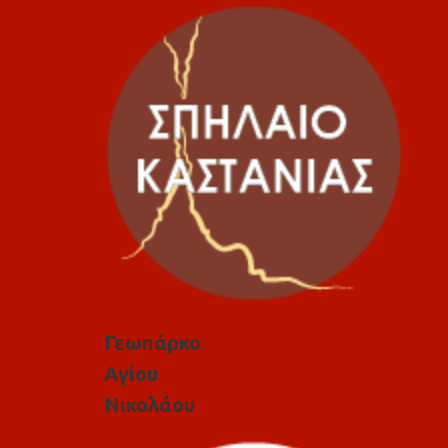
Γεωπάρκο
Αγίου
Νικολάου