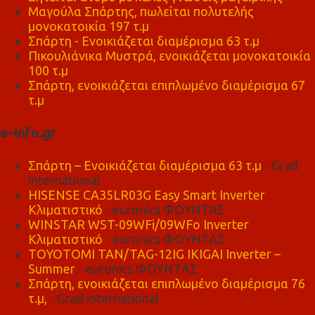
Μαγούλα Σπάρτης, πωλείται πολυτελής
μονοκατοικία 197 τ.μ
Σπάρτη - Ενοικιάζεται διαμέρισμα 63 τ.μ
Πικουλιάνικα Μυστρά, ενοικιάζεται μονοκατοικία
100 τ.μ
Σπάρτη, ενοικιάζεται επιπλωμένο διαμέρισμα 67
τ.μ
e-info.gr
Σπάρτη – Ενοικιάζεται διαμέρισμα 63 τ.μ
- Grad
international
HISENSE CA35LR03G Easy Smart Inverter
Κλιματιστικό
- euronics ΦΟΥΝΤΑΣ
WINSTAR WST-09WFi/09WFo Inverter
Κλιματιστικό
- euronics ΦΟΥΝΤΑΣ
TOYOTOMI TAN/TAG-12IG IKIGAI Inverter –
Summer
- euronics ΦΟΥΝΤΑΣ
Σπάρτη, ενοικιάζεται επιπλωμένο διαμέρισμα 76
τ.μ,
- Grad international