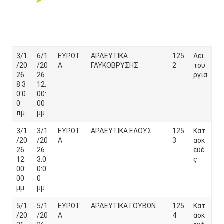
3/1
6/1
ΕΥΡΩΤ
ΑΡΔΕΥΤΙΚΑ
125
Λει
/20
/20
Α
ΓΛΥΚΟΒΡΥΣΗΣ
2
του
26
26
ργία
8:3
12:
0:0
00:
0
00
πμ
μμ
3/1
3/1
ΕΥΡΩΤ
ΑΡΔΕΥΤΙΚΑ ΕΛΟΥΣ
125
Κατ
/20
/20
Α
3
ασκ
26
26
ευέ
12:
3:0
ς
00:
0:0
00
0
μμ
μμ
5/1
5/1
ΕΥΡΩΤ
ΑΡΔΕΥΤΙΚΑ ΓΟΥΒΩΝ
125
Κατ
/20
/20
Α
4
ασκ