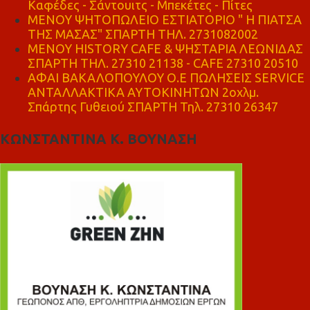
Καφέδες - Σάντουιτς - Μπεκέτες - Πίτες
ΜΕΝΟΥ ΨΗΤΟΠΩΛΕΙΟ ΕΣΤΙΑΤΟΡΙΟ " Η ΠΙΑΤΣΑ
ΤΗΣ ΜΑΣΑΣ" ΣΠΑΡΤΗ ΤΗΛ. 2731082002
ΜΕΝΟΥ HISTORY CAFE & ΨΗΣΤΑΡΙΑ ΛΕΩΝΙΔΑΣ
ΣΠΑΡΤΗ ΤΗΛ. 27310 21138 - CAFE 27310 20510
ΑΦΑΙ ΒΑΚΑΛΟΠΟΥΛΟΥ Ο.Ε ΠΩΛΗΣΕΙΣ SERVICE
ΑΝΤΑΛΛΑΚΤΙΚΑ ΑΥΤΟΚΙΝΗΤΩΝ 2οχλμ.
Σπάρτης Γυθειού ΣΠΑΡΤΗ Τηλ. 27310 26347
ΚΩΝΣΤΑΝΤΙΝΑ Κ. ΒΟΥΝΑΣΗ