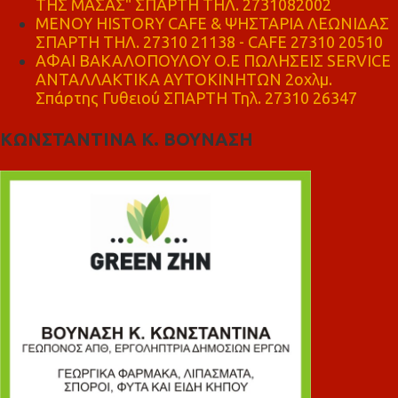
ΤΗΣ ΜΑΣΑΣ" ΣΠΑΡΤΗ ΤΗΛ. 2731082002
ΜΕΝΟΥ HISTORY CAFE & ΨΗΣΤΑΡΙΑ ΛΕΩΝΙΔΑΣ
ΣΠΑΡΤΗ ΤΗΛ. 27310 21138 - CAFE 27310 20510
ΑΦΑΙ ΒΑΚΑΛΟΠΟΥΛΟΥ Ο.Ε ΠΩΛΗΣΕΙΣ SERVICE
ΑΝΤΑΛΛΑΚΤΙΚΑ ΑΥΤΟΚΙΝΗΤΩΝ 2οχλμ.
Σπάρτης Γυθειού ΣΠΑΡΤΗ Τηλ. 27310 26347
ΚΩΝΣΤΑΝΤΙΝΑ Κ. ΒΟΥΝΑΣΗ