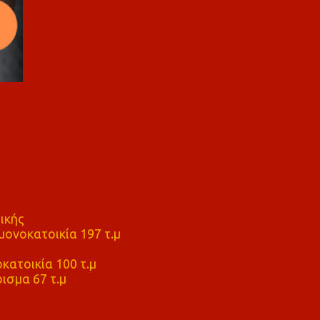
ικής
ονοκατοικία 197 τ.μ
μ
κατοικία 100 τ.μ
ισμα 67 τ.μ