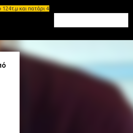
.μ και πατάρι 48 τ.μ Σπάρτη - Ενοικιάζεται επιπλω
πό