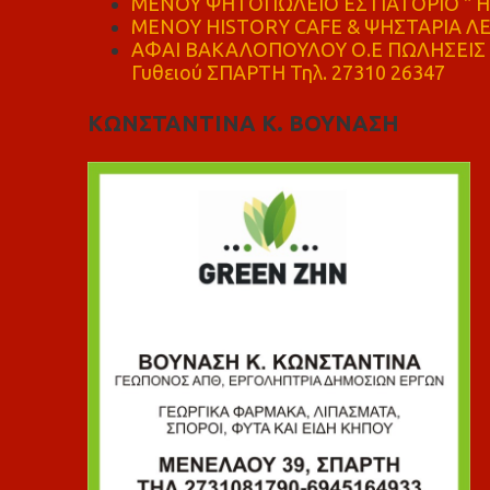
ΜΕΝΟΥ ΨΗΤΟΠΩΛΕΙΟ ΕΣΤΙΑΤΟΡΙΟ " Η 
ΜΕΝΟΥ HISTORY CAFE & ΨΗΣΤΑΡΙΑ ΛΕΩ
ΑΦΑΙ ΒΑΚΑΛΟΠΟΥΛΟΥ Ο.Ε ΠΩΛΗΣΕΙΣ 
Γυθειού ΣΠΑΡΤΗ Τηλ. 27310 26347
ΚΩΝΣΤΑΝΤΙΝΑ Κ. ΒΟΥΝΑΣΗ