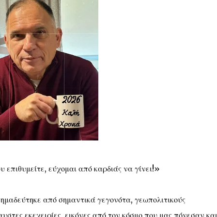
ου επιθυμείτε, εύχομαι από καρδιάς να γίνει!»
σημαδεύτηκε από σημαντικά γεγονότα, γεωπολιτικούς
υστες εκεχειρίες, εικόνες από τον κόσμο που μας πόνεσαν κα