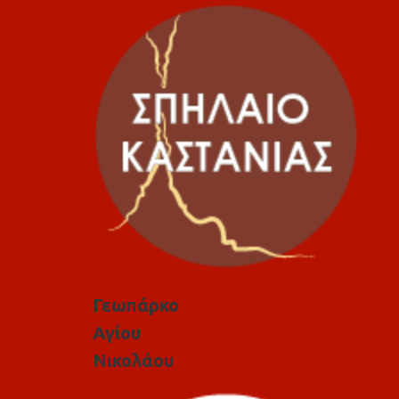
Γεωπάρκο
Αγίου
Νικολάου