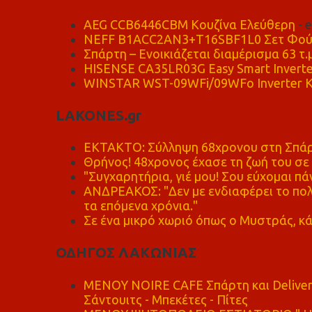
AEG CCB6446CBM Κουζίνα Ελεύθερη
- 
NEFF B1ACC2AN3+T16SBF1L0 Σετ Φού
Σπάρτη – Ενοικιάζεται διαμέρισμα 63 τ.
HISENSE CA35LR03G Easy Smart Inverte
WINSTAR WST-09WFi/09WFo Inverter Κ
LAKONES.gr
ΕΚΤΑΚΤΟ: Σύλληψη 68χρονου στη Σπάρτ
Θρήνος! 48χρονος έχασε τη ζωή του σ
"Συγχαρητήρια, γιέ μου! Σου εύχομαι πάν
ΑΝΔΡΕΑΚΟΣ: "Δεν με ενδιαφέρει το πολι
τα επόμενα χρόνια."
Σε ένα μικρό χωριό όπως ο Μυστράς, κά
ΟΔΗΓΟΣ ΛΑΚΩΝΙΑΣ
MENOY NOIRE CAFE Σπάρτη και Delive
Σάντουιτς - Μπεκέτες - Πίτες