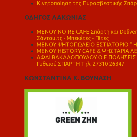
Κινητοποίηση της Πυροσβεστικής Σπάρ
ΟΔΗΓΟΣ ΛΑΚΩΝΙΑΣ
MENOY NOIRE CAFE Σπάρτη και Delive
Σάντουιτς - Μπεκέτες - Πίτες
ΜΕΝΟΥ ΨΗΤΟΠΩΛΕΙΟ ΕΣΤΙΑΤΟΡΙΟ " Η 
ΜΕΝΟΥ HISTORY CAFE & ΨΗΣΤΑΡΙΑ ΛΕΩ
ΑΦΑΙ ΒΑΚΑΛΟΠΟΥΛΟΥ Ο.Ε ΠΩΛΗΣΕΙΣ 
Γυθειού ΣΠΑΡΤΗ Τηλ. 27310 26347
ΚΩΝΣΤΑΝΤΙΝΑ Κ. ΒΟΥΝΑΣΗ