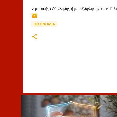
○ μερικής εξόφλησης ή μη εξόφλησης των Τε
ΟΙΚΟΝΟΜΙΑ
Σ
χ
ό
λ
ι
α