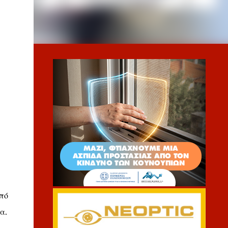
πό
α.