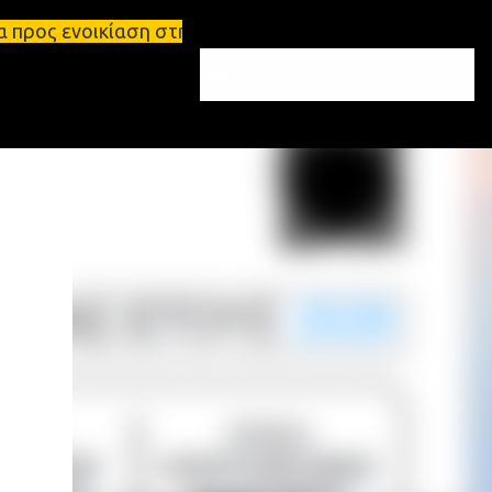
ση στη Σπάρτη Ενοικιάσεις διαμερισμάτων Σπάρτη κα