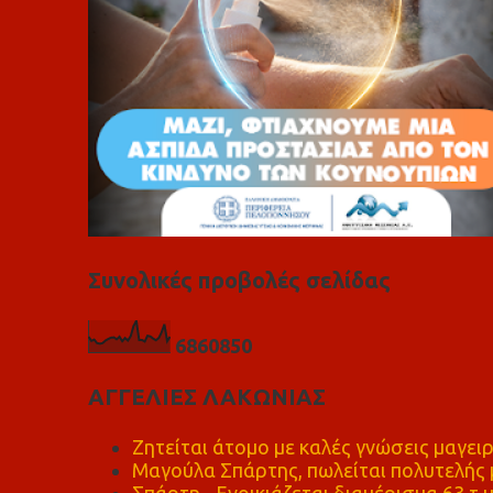
Συνολικές προβολές σελίδας
6
8
6
0
8
5
0
ΑΓΓΕΛΙΕΣ ΛΑΚΩΝΙΑΣ
Ζητείται άτομο με καλές γνώσεις μαγειρ
Μαγούλα Σπάρτης, πωλείται πολυτελής μ