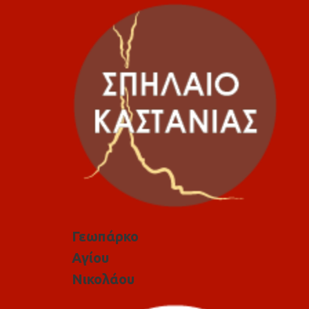
Γεωπάρκο
Αγίου
Νικολάου