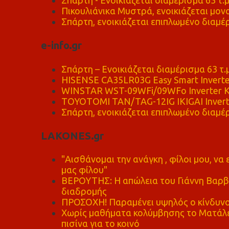
Σπάρτη - Ενοικιάζεται διαμέρισμα 63 τ.
Πικουλιάνικα Μυστρά, ενοικιάζεται μονο
Σπάρτη, ενοικιάζεται επιπλωμένο διαμέρ
e-info.gr
Σπάρτη – Ενοικιάζεται διαμέρισμα 63 τ.
HISENSE CA35LR03G Easy Smart Inverte
WINSTAR WST-09WFi/09WFo Inverter Κ
TOYOTOMI TAN/TAG-12IG IKIGAI Invert
Σπάρτη, ενοικιάζεται επιπλωμένο διαμέρ
LAKONES.gr
"Αισθάνομαι την ανάγκη , φίλοι μου, ν
μας φίλου"
ΒΕΡΟΥΤΗΣ: Η απώλεια του Γιάννη Βαρβι
διαδρομής
ΠΡΟΣΟΧΗ! Παραμένει υψηλός ο κίνδυνο
Χωρίς μαθήματα κολύμβησης το Ματάλει
πισίνα για το κοινό