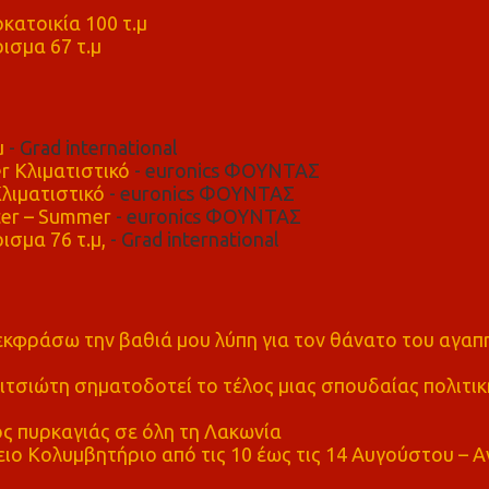
μ
κατοικία 100 τ.μ
ισμα 67 τ.μ
μ
- Grad international
r Κλιματιστικό
- euronics ΦΟΥΝΤΑΣ
λιματιστικό
- euronics ΦΟΥΝΤΑΣ
er – Summer
- euronics ΦΟΥΝΤΑΣ
ισμα 76 τ.μ,
- Grad international
α εκφράσω την βαθιά μου λύπη για τον θάνατο του αγα
τσιώτη σηματοδοτεί το τέλος μιας σπουδαίας πολιτικ
ς πυρκαγιάς σε όλη τη Λακωνία
ο Κολυμβητήριο από τις 10 έως τις 14 Αυγούστου – Α