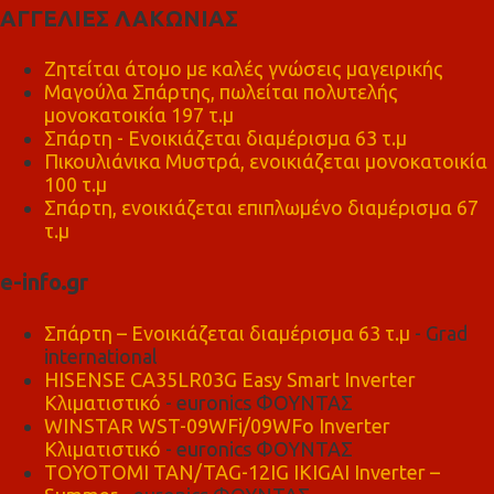
ΑΓΓΕΛΙΕΣ ΛΑΚΩΝΙΑΣ
Ζητείται άτομο με καλές γνώσεις μαγειρικής
Μαγούλα Σπάρτης, πωλείται πολυτελής
μονοκατοικία 197 τ.μ
Σπάρτη - Ενοικιάζεται διαμέρισμα 63 τ.μ
Πικουλιάνικα Μυστρά, ενοικιάζεται μονοκατοικία
100 τ.μ
Σπάρτη, ενοικιάζεται επιπλωμένο διαμέρισμα 67
τ.μ
e-info.gr
Σπάρτη – Ενοικιάζεται διαμέρισμα 63 τ.μ
- Grad
international
HISENSE CA35LR03G Easy Smart Inverter
Κλιματιστικό
- euronics ΦΟΥΝΤΑΣ
WINSTAR WST-09WFi/09WFo Inverter
Κλιματιστικό
- euronics ΦΟΥΝΤΑΣ
TOYOTOMI TAN/TAG-12IG IKIGAI Inverter –