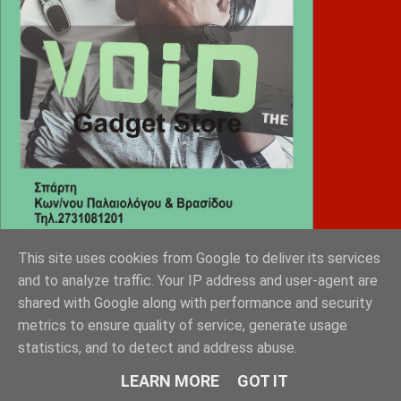
This site uses cookies from Google to deliver its services
and to analyze traffic. Your IP address and user-agent are
Diafimistes.gr
shared with Google along with performance and security
metrics to ensure quality of service, generate usage
statistics, and to detect and address abuse.
LEARN MORE
GOT IT