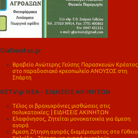
Diafimistes.gr
Βραβείο Ανώτερης Γεύσης Παρασκευών Κρέατος
στο παραδοσιακό κρεοπωλείο ΑΝΟΥΣΟΣ στη
Σπάρτη
RETV.gr ΝΕΑ - ΕΙΔΗΣΕΙΣ ΑΚΙΝΗΤΩΝ
Τέλος οι βραχυχρόνιες μισθώσεις στις
πολυκατοικίες; | ΕΙΔΗΣΕΙΣ ΑΚΙΝΗΤΩΝ
Ελαφόνησος, Ζητείται μονοκατοικία για άμεση
αγορά
Άμεση Ζήτηση αγοράς διαμέρισματος στο Γύθειο