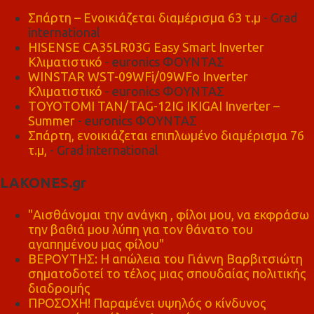
Σπάρτη – Ενοικιάζεται διαμέρισμα 63 τ.μ
- Grad
international
HISENSE CA35LR03G Easy Smart Inverter
Κλιματιστικό
- euronics ΦΟΥΝΤΑΣ
WINSTAR WST-09WFi/09WFo Inverter
Κλιματιστικό
- euronics ΦΟΥΝΤΑΣ
TOYOTOMI TAN/TAG-12IG IKIGAI Inverter –
Summer
- euronics ΦΟΥΝΤΑΣ
Σπάρτη, ενοικιάζεται επιπλωμένο διαμέρισμα 76
τ.μ,
- Grad international
LAKONES.gr
"Αισθάνομαι την ανάγκη , φίλοι μου, να εκφράσω
την βαθιά μου λύπη για τον θάνατο του
αγαπημένου μας φίλου"
ΒΕΡΟΥΤΗΣ: Η απώλεια του Γιάννη Βαρβιτσιώτη
σηματοδοτεί το τέλος μιας σπουδαίας πολιτικής
διαδρομής
ΠΡΟΣΟΧΗ! Παραμένει υψηλός ο κίνδυνος