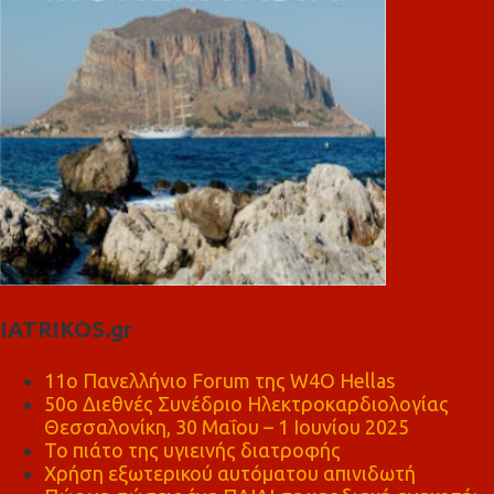
IATRIKOS.gr
11ο Πανελλήνιο Forum της W4O Hellas
50ο Διεθνές Συνέδριο Ηλεκτροκαρδιολογίας
Θεσσαλονίκη, 30 Μαΐου – 1 Ιουνίου 2025
Το πιάτο της υγιεινής διατροφής
Χρήση εξωτερικού αυτόματου απινιδωτή