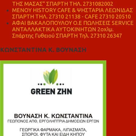
ΤΗΣ ΜΑΣΑΣ" ΣΠΑΡΤΗ ΤΗΛ. 2731082002
ΜΕΝΟΥ HISTORY CAFE & ΨΗΣΤΑΡΙΑ ΛΕΩΝΙΔΑΣ
ΣΠΑΡΤΗ ΤΗΛ. 27310 21138 - CAFE 27310 20510
ΑΦΑΙ ΒΑΚΑΛΟΠΟΥΛΟΥ Ο.Ε ΠΩΛΗΣΕΙΣ SERVICE
ΑΝΤΑΛΛΑΚΤΙΚΑ ΑΥΤΟΚΙΝΗΤΩΝ 2οχλμ.
Σπάρτης Γυθειού ΣΠΑΡΤΗ Τηλ. 27310 26347
ΚΩΝΣΤΑΝΤΙΝΑ Κ. ΒΟΥΝΑΣΗ