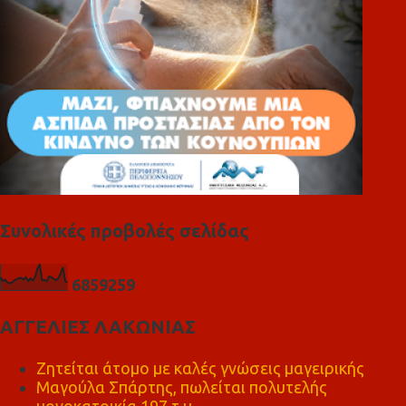
Συνολικές προβολές σελίδας
6
8
5
9
2
5
9
ΑΓΓΕΛΙΕΣ ΛΑΚΩΝΙΑΣ
Ζητείται άτομο με καλές γνώσεις μαγειρικής
Μαγούλα Σπάρτης, πωλείται πολυτελής