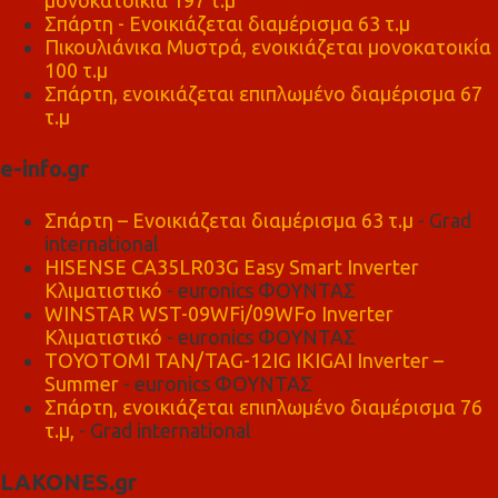
μονοκατοικία 197 τ.μ
Σπάρτη - Ενοικιάζεται διαμέρισμα 63 τ.μ
Πικουλιάνικα Μυστρά, ενοικιάζεται μονοκατοικία
100 τ.μ
Σπάρτη, ενοικιάζεται επιπλωμένο διαμέρισμα 67
τ.μ
e-info.gr
Σπάρτη – Ενοικιάζεται διαμέρισμα 63 τ.μ
- Grad
international
HISENSE CA35LR03G Easy Smart Inverter
Κλιματιστικό
- euronics ΦΟΥΝΤΑΣ
WINSTAR WST-09WFi/09WFo Inverter
Κλιματιστικό
- euronics ΦΟΥΝΤΑΣ
TOYOTOMI TAN/TAG-12IG IKIGAI Inverter –
Summer
- euronics ΦΟΥΝΤΑΣ
Σπάρτη, ενοικιάζεται επιπλωμένο διαμέρισμα 76
τ.μ,
- Grad international
LAKONES.gr