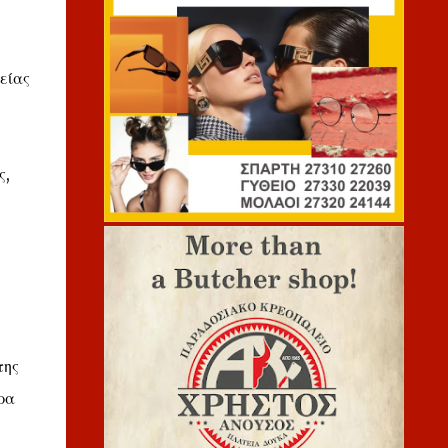
είας
ς,
της
ρα