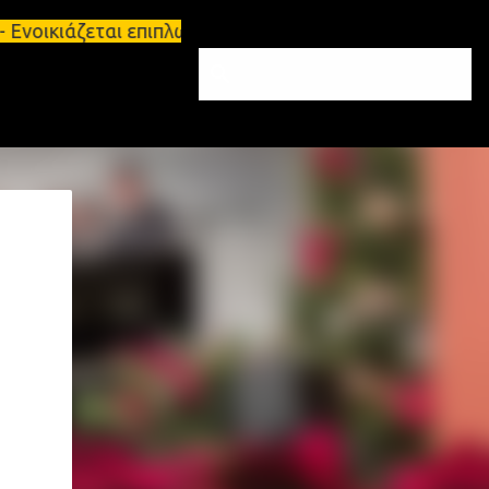
Ενοικιάζεται επιπλωμένο διαμέρισμα 65τ.μ Σπάρτη -