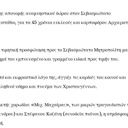
 της απονομής αναμνηστικού δώρου στον Σεβασμιώτατο
υστάθιο, για τα 45 χρόνια ευκλεούς και καρποφόρου Αρχιερατ
 τιμητική προσφώνηση προς το Σεβασμιώτατο Μητροπολίτη μα
μά του εμπνευσμένο και γραμμένο ειδικά προς τιμήν του.
 και εκφραστικό λόγο της, άγγιξε τις καρδιές του κοινού και
 αληθινό νόημα και πνεύμα των Χριστουγέννων.
ικτής χορωδίας «Μιχ. Μαχαίρας», των μικρών τραγουδιστών 
ενόρου) και Στέφανου Κοζάνη (συνοδεία πιάνου), η ατμόσφαι
ή.