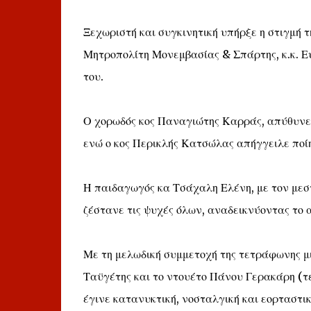
Ξεχωριστή και συγκινητική υπήρξε η στιγμή
Μητροπολίτη Μονεμβασίας & Σπάρτης, κ.κ. Ε
του.
Ο χορωδός κος Παναγιώτης Καρράς, απύθυνε
ενώ ο κος Περικλής Κατσώλας απήγγειλε ποίη
Η παιδαγωγός κα Τσάχαλη Ελένη, με τον μεστό
ζέστανε τις ψυχές όλων, αναδεικνύοντας το
Με τη μελωδική συμμετοχή της τετράφωνης μ
Ταϋγέτης και το ντουέτο Πάνου Γερακάρη (τ
έγινε κατανυκτική, νοσταλγική και εορταστικ