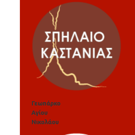
Γεωπάρκο
Αγίου
Νικολάου