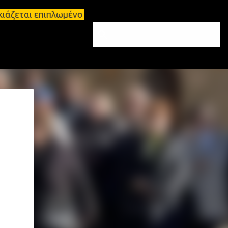
άζεται επιπλωμένο διαμέρισμα 65τ.μ Σπάρτη - πωλεί