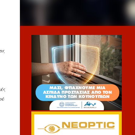
τις
ιές
ού