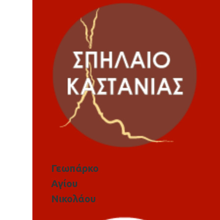
Γεωπάρκο
Αγίου
Νικολάου