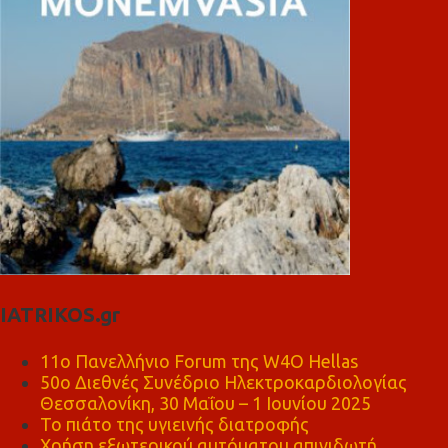
IATRIKOS.gr
11ο Πανελλήνιο Forum της W4O Hellas
50ο Διεθνές Συνέδριο Ηλεκτροκαρδιολογίας
Θεσσαλονίκη, 30 Μαΐου – 1 Ιουνίου 2025
Το πιάτο της υγιεινής διατροφής
Χρήση εξωτερικού αυτόματου απινιδωτή