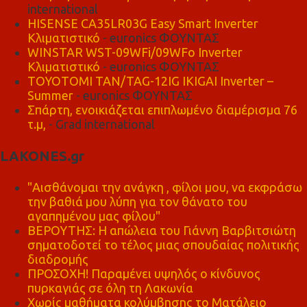
international
HISENSE CA35LR03G Easy Smart Inverter
Κλιματιστικό
- euronics ΦΟΥΝΤΑΣ
WINSTAR WST-09WFi/09WFo Inverter
Κλιματιστικό
- euronics ΦΟΥΝΤΑΣ
TOYOTOMI TAN/TAG-12IG IKIGAI Inverter –
Summer
- euronics ΦΟΥΝΤΑΣ
Σπάρτη, ενοικιάζεται επιπλωμένο διαμέρισμα 76
τ.μ,
- Grad international
LAKONES.gr
"Αισθάνομαι την ανάγκη , φίλοι μου, να εκφράσω
την βαθιά μου λύπη για τον θάνατο του
αγαπημένου μας φίλου"
ΒΕΡΟΥΤΗΣ: Η απώλεια του Γιάννη Βαρβιτσιώτη
σηματοδοτεί το τέλος μιας σπουδαίας πολιτικής
διαδρομής
ΠΡΟΣΟΧΗ! Παραμένει υψηλός ο κίνδυνος
πυρκαγιάς σε όλη τη Λακωνία
Χωρίς μαθήματα κολύμβησης το Ματάλειο