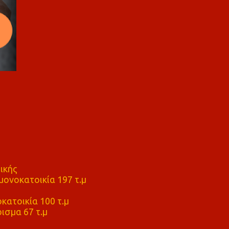
ικής
ονοκατοικία 197 τ.μ
μ
κατοικία 100 τ.μ
ισμα 67 τ.μ