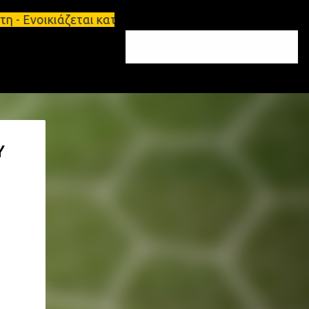
κιάζεται κατάστημα 134 τ.μ, με υπόγειο 124τ.μ και
Υ