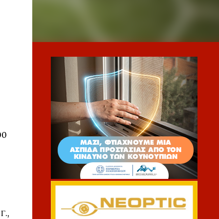
00
Γ.,