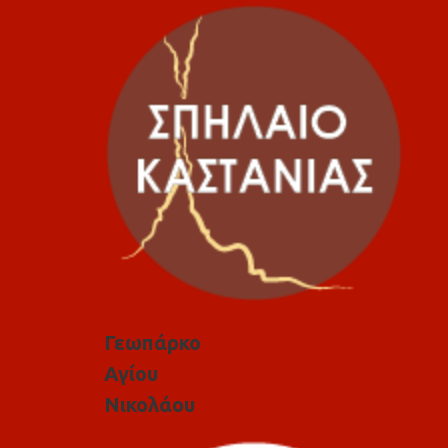
Γεωπάρκο
Αγίου
Νικολάου