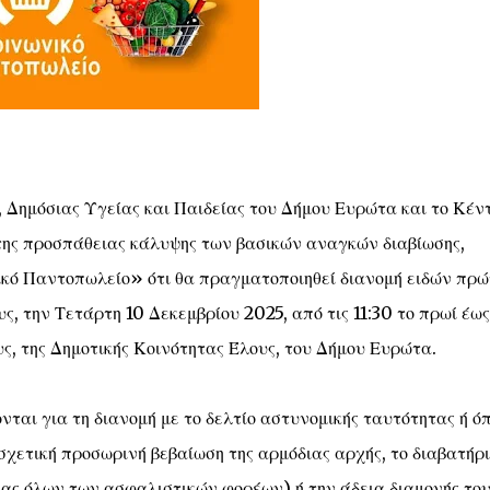
 Δημόσιας Υγείας και Παιδείας του Δήμου Ευρώτα και το Κέν
της προσπάθειας κάλυψης των βασικών αναγκών διαβίωσης,
ικό Παντοπωλείο» ότι θα πραγματοποιηθεί διανομή ειδών πρώ
 την Τετάρτη 10 Δεκεμβρίου 2025, από τις 11:30 το πρωί έως
υς, της Δημοτικής Κοινότητας Έλους, του Δήμου Ευρώτα.
αι για τη διανομή με το δελτίο αστυνομικής ταυτότητας ή όπ
σχετική προσωρινή βεβαίωση της αρμόδιας αρχής, το διαβατήρι
είας όλων των ασφαλιστικών φορέων) ή την άδεια διαμονής του