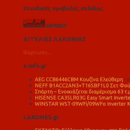
Συνολικές προβολές σελίδας
6
8
7
0
8
3
7
ΑΓΓΕΛΙΕΣ ΛΑΚΩΝΙΑΣ
Φόρτωση...
e-info.gr
AEG CCB6446CBM Κουζίνα Ελεύθερη
- 
NEFF B1ACC2AN3+T16SBF1L0 Σετ Φού
Σπάρτη – Ενοικιάζεται διαμέρισμα 63 τ.
HISENSE CA35LR03G Easy Smart Inverte
WINSTAR WST-09WFi/09WFo Inverter Κ
LAKONES.gr