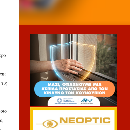
τρο
της
 τις
οιο
ο,
ς.