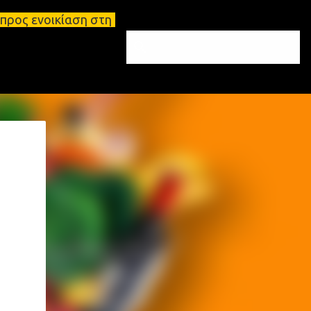
η στη Σπάρτη Ενοικιάσεις διαμερισμάτων Σπάρτη και