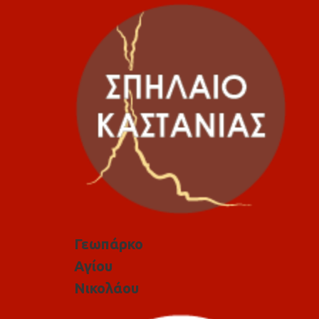
Γεωπάρκο
Αγίου
Νικολάου