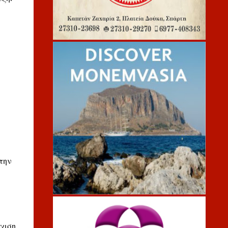
την
χιση