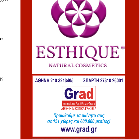
ια
ης