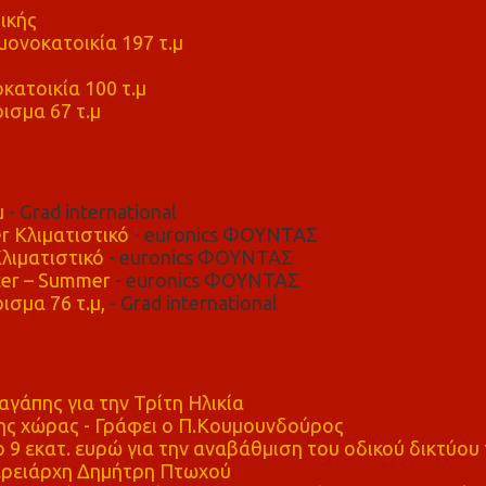
ικής
ονοκατοικία 197 τ.μ
μ
κατοικία 100 τ.μ
ισμα 67 τ.μ
μ
- Grad international
r Κλιματιστικό
- euronics ΦΟΥΝΤΑΣ
λιματιστικό
- euronics ΦΟΥΝΤΑΣ
er – Summer
- euronics ΦΟΥΝΤΑΣ
ισμα 76 τ.μ,
- Grad international
αγάπης για την Τρίτη Ηλικία
ης χώρας - Γράφει ο Π.Κουμουνδούρος
 9 εκατ. ευρώ για την αναβάθμιση του οδικού δικτύου 
ρειάρχη Δημήτρη Πτωχού