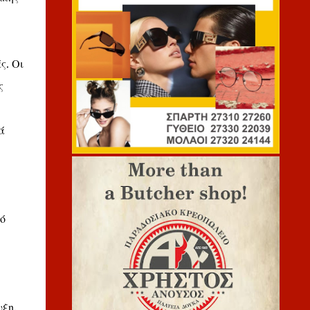
ς. Οι
ς
ά
ό
υξη.