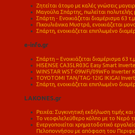
Ζητείται άτομο με καλές γνώσεις μαγειρ
Μαγούλα Σπάρτης, πωλείται πολυτελής μ
Σπάρτη - Ενοικιάζεται διαμέρισμα 63 τ.
Πικουλιάνικα Μυστρά, ενοικιάζεται μονο
Σπάρτη, ενοικιάζεται επιπλωμένο διαμέρ
e-info.gr
Σπάρτη – Ενοικιάζεται διαμέρισμα 63 τ.
HISENSE CA35LR03G Easy Smart Inverte
WINSTAR WST-09WFi/09WFo Inverter Κ
TOYOTOMI TAN/TAG-12IG IKIGAI Invert
Σπάρτη, ενοικιάζεται επιπλωμένο διαμέρ
LAKONES.gr
Ρειχέα: Συγκινητική εκδήλωση τιμής και 
Το νεοφιλελεύθερο κόλπο με το Νερό τ
Ενεργοποιείται χρηματοδοτικό εργαλείο
Πελοποννήσου με απόφαση του Περιφε