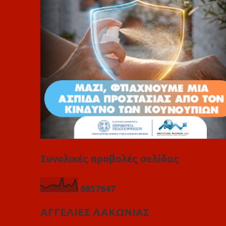
α
Συνολικές προβολές σελίδας
6
8
5
7
6
4
7
ΑΓΓΕΛΙΕΣ ΛΑΚΩΝΙΑΣ