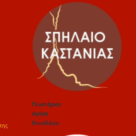
Γεωπάρκο
Αγίου
Νικολάου
της