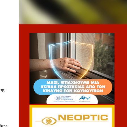
κης
άκης