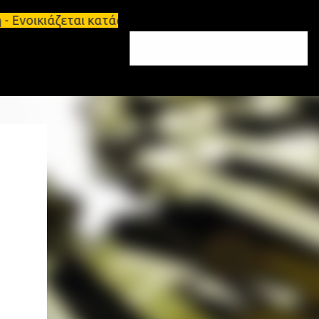
άζεται κατάστημα 134 τ.μ, με υπόγειο 124τ.μ και π