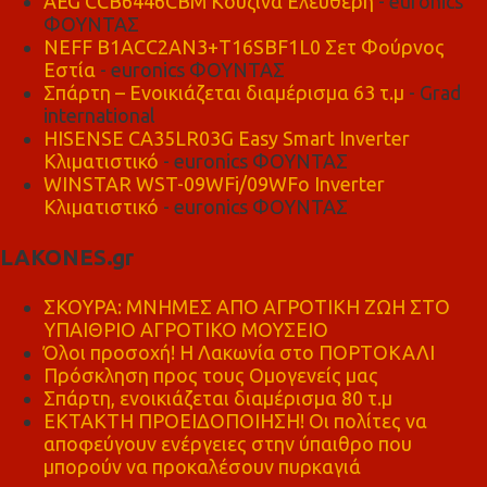
AEG CCB6446CBM Κουζίνα Ελεύθερη
- euronics
ΦΟΥΝΤΑΣ
NEFF B1ACC2AN3+T16SBF1L0 Σετ Φούρνος
Εστία
- euronics ΦΟΥΝΤΑΣ
Σπάρτη – Ενοικιάζεται διαμέρισμα 63 τ.μ
- Grad
international
HISENSE CA35LR03G Easy Smart Inverter
Κλιματιστικό
- euronics ΦΟΥΝΤΑΣ
WINSTAR WST-09WFi/09WFo Inverter
Κλιματιστικό
- euronics ΦΟΥΝΤΑΣ
LAKONES.gr
ΣΚΟΥΡΑ: ΜΝΗΜΕΣ ΑΠΟ ΑΓΡΟΤΙΚΗ ΖΩΗ ΣΤΟ
ΥΠΑΙΘΡΙΟ ΑΓΡΟΤΙΚΟ ΜΟΥΣΕΙΟ
Όλοι προσοχή! Η Λακωνία στο ΠΟΡΤΟΚΑΛΙ
Πρόσκληση προς τους Ομογενείς μας
Σπάρτη, ενοικιάζεται διαμέρισμα 80 τ.μ
ΕΚΤΑΚΤΗ ΠΡΟΕΙΔΟΠΟΙΗΣΗ! Οι πολίτες να
αποφεύγουν ενέργειες στην ύπαιθρο που
μπορούν να προκαλέσουν πυρκαγιά