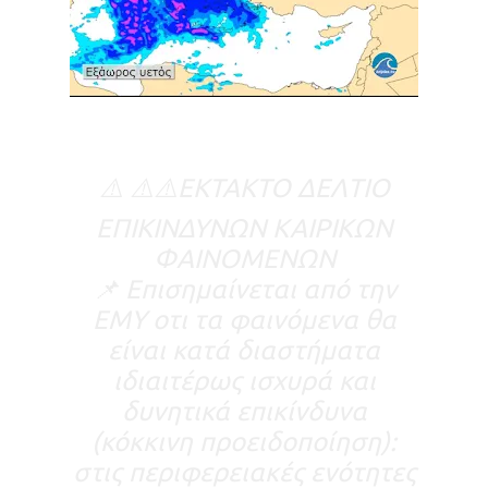
⚠️ ⚠️⚠️ΕΚΤΑΚΤΟ ΔΕΛΤΙΟ
ΕΠΙΚΙΝΔΥΝΩΝ ΚΑΙΡΙΚΩΝ
ΦΑΙΝΟΜΕΝΩΝ
📌 Επισημαίνεται από την
ΕΜΥ οτι τα φαινόμενα θα
είναι κατά διαστήματα
ιδιαιτέρως ισχυρά και
δυνητικά επικίνδυνα
(κόκκινη προειδοποίηση):
στις περιφερειακές ενότητες