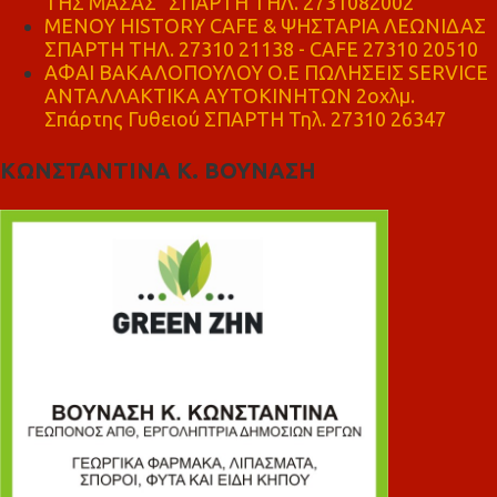
ΤΗΣ ΜΑΣΑΣ" ΣΠΑΡΤΗ ΤΗΛ. 2731082002
ΜΕΝΟΥ HISTORY CAFE & ΨΗΣΤΑΡΙΑ ΛΕΩΝΙΔΑΣ
ΣΠΑΡΤΗ ΤΗΛ. 27310 21138 - CAFE 27310 20510
ΑΦΑΙ ΒΑΚΑΛΟΠΟΥΛΟΥ Ο.Ε ΠΩΛΗΣΕΙΣ SERVICE
ΑΝΤΑΛΛΑΚΤΙΚΑ ΑΥΤΟΚΙΝΗΤΩΝ 2οχλμ.
Σπάρτης Γυθειού ΣΠΑΡΤΗ Τηλ. 27310 26347
ΚΩΝΣΤΑΝΤΙΝΑ Κ. ΒΟΥΝΑΣΗ