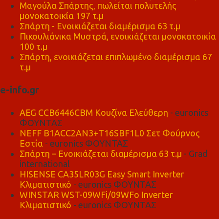
Μαγούλα Σπάρτης, πωλείται πολυτελής
μονοκατοικία 197 τ.μ
Σπάρτη - Ενοικιάζεται διαμέρισμα 63 τ.μ
Πικουλιάνικα Μυστρά, ενοικιάζεται μονοκατοικία
100 τ.μ
Σπάρτη, ενοικιάζεται επιπλωμένο διαμέρισμα 67
τ.μ
e-info.gr
AEG CCB6446CBM Κουζίνα Ελεύθερη
- euronics
ΦΟΥΝΤΑΣ
NEFF B1ACC2AN3+T16SBF1L0 Σετ Φούρνος
Εστία
- euronics ΦΟΥΝΤΑΣ
Σπάρτη – Ενοικιάζεται διαμέρισμα 63 τ.μ
- Grad
international
HISENSE CA35LR03G Easy Smart Inverter
Κλιματιστικό
- euronics ΦΟΥΝΤΑΣ
WINSTAR WST-09WFi/09WFo Inverter
Κλιματιστικό
- euronics ΦΟΥΝΤΑΣ