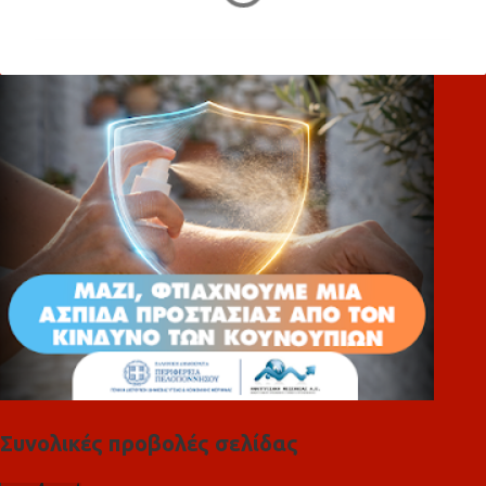
χ
ό
λ
ι
α
Συνολικές προβολές σελίδας