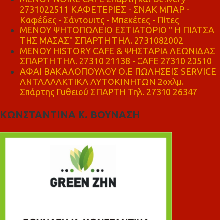
2731022511 ΚΑΦΕΤΕΡΙΕΣ - ΣΝΑΚ ΜΠΑΡ -
Καφέδες - Σάντουιτς - Μπεκέτες - Πίτες
ΜΕΝΟΥ ΨΗΤΟΠΩΛΕΙΟ ΕΣΤΙΑΤΟΡΙΟ " Η ΠΙΑΤΣΑ
ΤΗΣ ΜΑΣΑΣ" ΣΠΑΡΤΗ ΤΗΛ. 2731082002
ΜΕΝΟΥ HISTORY CAFE & ΨΗΣΤΑΡΙΑ ΛΕΩΝΙΔΑΣ
ΣΠΑΡΤΗ ΤΗΛ. 27310 21138 - CAFE 27310 20510
ΑΦΑΙ ΒΑΚΑΛΟΠΟΥΛΟΥ Ο.Ε ΠΩΛΗΣΕΙΣ SERVICE
ΑΝΤΑΛΛΑΚΤΙΚΑ ΑΥΤΟΚΙΝΗΤΩΝ 2οχλμ.
Σπάρτης Γυθειού ΣΠΑΡΤΗ Τηλ. 27310 26347
ΚΩΝΣΤΑΝΤΙΝΑ Κ. ΒΟΥΝΑΣΗ