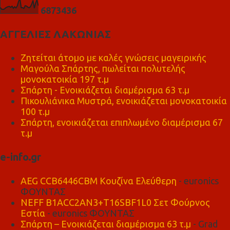
6
8
7
3
4
3
6
ΑΓΓΕΛΙΕΣ ΛΑΚΩΝΙΑΣ
Ζητείται άτομο με καλές γνώσεις μαγειρικής
Μαγούλα Σπάρτης, πωλείται πολυτελής
μονοκατοικία 197 τ.μ
Σπάρτη - Ενοικιάζεται διαμέρισμα 63 τ.μ
Πικουλιάνικα Μυστρά, ενοικιάζεται μονοκατοικία
100 τ.μ
Σπάρτη, ενοικιάζεται επιπλωμένο διαμέρισμα 67
τ.μ
e-info.gr
AEG CCB6446CBM Κουζίνα Ελεύθερη
- euronics
ΦΟΥΝΤΑΣ
NEFF B1ACC2AN3+T16SBF1L0 Σετ Φούρνος
Εστία
- euronics ΦΟΥΝΤΑΣ
Σπάρτη – Ενοικιάζεται διαμέρισμα 63 τ.μ
- Grad