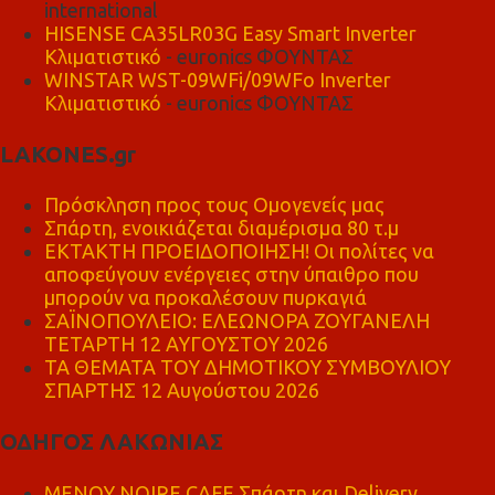
international
HISENSE CA35LR03G Easy Smart Inverter
Κλιματιστικό
- euronics ΦΟΥΝΤΑΣ
WINSTAR WST-09WFi/09WFo Inverter
Κλιματιστικό
- euronics ΦΟΥΝΤΑΣ
LAKONES.gr
Πρόσκληση προς τους Ομογενείς μας
Σπάρτη, ενοικιάζεται διαμέρισμα 80 τ.μ
ΕΚΤΑΚΤΗ ΠΡΟΕΙΔΟΠΟΙΗΣΗ! Οι πολίτες να
αποφεύγουν ενέργειες στην ύπαιθρο που
μπορούν να προκαλέσουν πυρκαγιά
ΣΑΪΝΟΠΟΥΛΕΙΟ: ΕΛΕΩΝΟΡΑ ΖΟΥΓΑΝΕΛΗ
ΤΕΤΑΡΤΗ 12 ΑΥΓΟΥΣΤΟΥ 2026
ΤΑ ΘΕΜΑΤΑ ΤΟΥ ΔΗΜΟΤΙΚΟΥ ΣΥΜΒΟΥΛΙΟΥ
ΣΠΑΡΤΗΣ 12 Αυγούστου 2026
ΟΔΗΓΟΣ ΛΑΚΩΝΙΑΣ
MENOY NOIRE CAFE Σπάρτη και Delivery