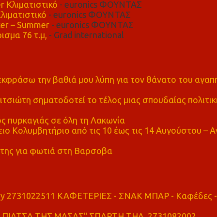
r Κλιματιστικό
- euronics ΦΟΥΝΤΑΣ
λιματιστικό
- euronics ΦΟΥΝΤΑΣ
er – Summer
- euronics ΦΟΥΝΤΑΣ
ισμα 76 τ.μ,
- Grad international
α εκφράσω την βαθιά μου λύπη για τον θάνατο του αγα
τσιώτη σηματοδοτεί το τέλος μιας σπουδαίας πολιτικ
ς πυρκαγιάς σε όλη τη Λακωνία
ο Κολυμβητήριο από τις 10 έως τις 14 Αυγούστου – Α
της για φωτιά στη Βαρσοβα
ry 2731022511 ΚΑΦΕΤΕΡΙΕΣ - ΣΝΑΚ ΜΠΑΡ - Καφέδες -
ΠΙΑΤΣΑ ΤΗΣ ΜΑΣΑΣ" ΣΠΑΡΤΗ ΤΗΛ. 2731082002