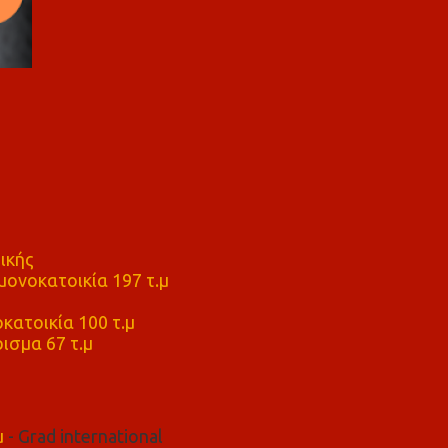
ικής
ονοκατοικία 197 τ.μ
μ
κατοικία 100 τ.μ
ισμα 67 τ.μ
μ
- Grad international