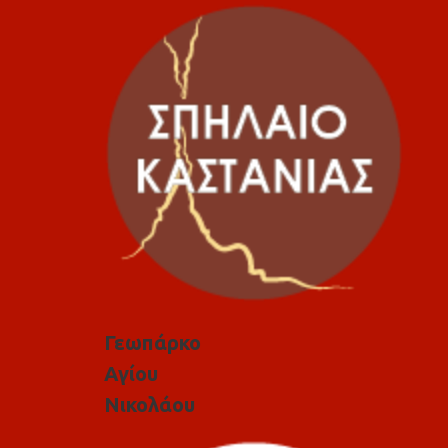
Γεωπάρκο
Αγίου
Νικολάου