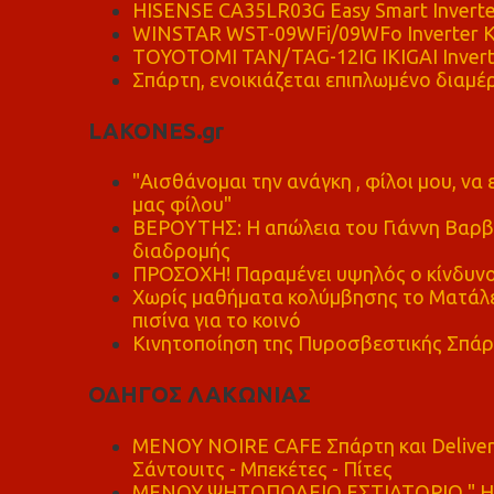
HISENSE CA35LR03G Easy Smart Inverte
WINSTAR WST-09WFi/09WFo Inverter Κ
TOYOTOMI TAN/TAG-12IG IKIGAI Invert
Σπάρτη, ενοικιάζεται επιπλωμένο διαμέρ
LAKONES.gr
"Αισθάνομαι την ανάγκη , φίλοι μου, ν
μας φίλου"
ΒΕΡΟΥΤΗΣ: Η απώλεια του Γιάννη Βαρβι
διαδρομής
ΠΡΟΣΟΧΗ! Παραμένει υψηλός ο κίνδυνο
Χωρίς μαθήματα κολύμβησης το Ματάλει
πισίνα για το κοινό
Κινητοποίηση της Πυροσβεστικής Σπάρ
ΟΔΗΓΟΣ ΛΑΚΩΝΙΑΣ
MENOY NOIRE CAFE Σπάρτη και Delive
Σάντουιτς - Μπεκέτες - Πίτες
ΜΕΝΟΥ ΨΗΤΟΠΩΛΕΙΟ ΕΣΤΙΑΤΟΡΙΟ " Η 