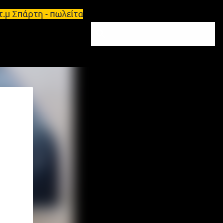
5τ.μ Σπάρτη - πωλείται τριάρι διαμέρισμα 91τ.μ Ζη