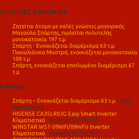
ΑΓΓΕΛΙΕΣ ΛΑΚΩΝΙΑΣ
Ζητείται άτομο με καλές γνώσεις μαγειρικής
Μαγούλα Σπάρτης, πωλείται πολυτελής
μονοκατοικία 197 τ.μ
Σπάρτη - Ενοικιάζεται διαμέρισμα 63 τ.μ
Πικουλιάνικα Μυστρά, ενοικιάζεται μονοκατοικία
100 τ.μ
Σπάρτη, ενοικιάζεται επιπλωμένο διαμέρισμα 67
τ.μ
e-info.gr
Σπάρτη – Ενοικιάζεται διαμέρισμα 63 τ.μ
- Grad
international
HISENSE CA35LR03G Easy Smart Inverter
Κλιματιστικό
- euronics ΦΟΥΝΤΑΣ
WINSTAR WST-09WFi/09WFo Inverter
Κλιματιστικό
- euronics ΦΟΥΝΤΑΣ