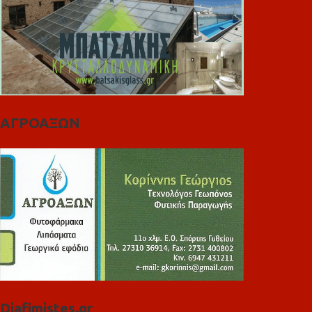
ΑΓΡΟΑΞΩΝ
Diafimistes.gr