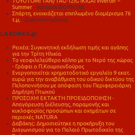
TOYOTOMI TAN/TAG-12IG IKIGAI Inverter –
Summer
- euronics ΦΟΥΝΤΑΣ
Σπάρτη, ενοικιάζεται επιπλωμένο διαμέρισμα 76
τ.μ,
- Grad international
LAKONES.gr
Ρειχέα: Συγκινητική εκδήλωση τιμής και αγάπης
για την Τρίτη Ηλικία
Το νεοφιλελεύθερο κόλπο με το Νερό της χώρας
- Γράφει ο Π.Κουμουνδούρος
Ενεργοποιείται χρηματοδοτικό εργαλείο 9 εκατ.
ευρώ για την αναβάθμιση του οδικού δικτύου της
Πελοποννήσου με απόφαση του Περιφερειάρχη
Δημήτρη Πτωχού
ΠΡΟΣΟΧΗ! ΕΚΤΑΚΤΗ ΠΡΟΕΙΔΟΠΟΙΗΣΗ -
Απαγόρευση διέλευσης, παραμονής και
κυκλοφορίας προσώπων και οχημάτων σε
περιοχές NATURA
Δαβάκης: Δημοσιεύτηκε η προκήρυξη του
Διαγωνισμού για το Παλαιό Πρωτοδικείο της