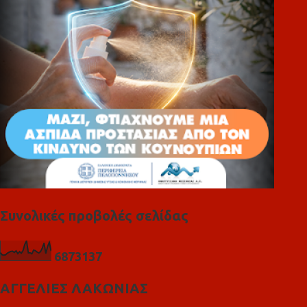
ι
α
Συνολικές προβολές σελίδας
6
8
7
3
1
3
7
ΑΓΓΕΛΙΕΣ ΛΑΚΩΝΙΑΣ