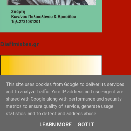
Diafimistes.gr
This site uses cookies from Google to deliver its services
and to analyze traffic. Your IP address and user-agent are
shared with Google along with performance and security
metrics to ensure quality of service, generate usage
statistics, and to detect and address abuse.
LEARN MORE
GOT IT