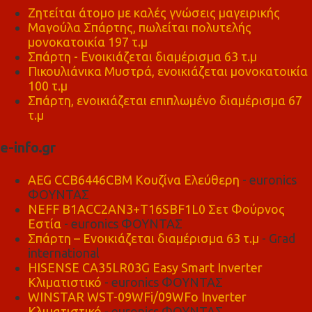
Ζητείται άτομο με καλές γνώσεις μαγειρικής
Μαγούλα Σπάρτης, πωλείται πολυτελής
μονοκατοικία 197 τ.μ
Σπάρτη - Ενοικιάζεται διαμέρισμα 63 τ.μ
Πικουλιάνικα Μυστρά, ενοικιάζεται μονοκατοικία
100 τ.μ
Σπάρτη, ενοικιάζεται επιπλωμένο διαμέρισμα 67
τ.μ
e-info.gr
AEG CCB6446CBM Κουζίνα Ελεύθερη
- euronics
ΦΟΥΝΤΑΣ
NEFF B1ACC2AN3+T16SBF1L0 Σετ Φούρνος
Εστία
- euronics ΦΟΥΝΤΑΣ
Σπάρτη – Ενοικιάζεται διαμέρισμα 63 τ.μ
- Grad
international
HISENSE CA35LR03G Easy Smart Inverter
Κλιματιστικό
- euronics ΦΟΥΝΤΑΣ
WINSTAR WST-09WFi/09WFo Inverter
Κλιματιστικό
- euronics ΦΟΥΝΤΑΣ