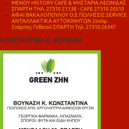
ΜΕΝΟΥ HISTORY CAFE & ΨΗΣΤΑΡΙΑ ΛΕΩΝΙΔΑΣ
ΣΠΑΡΤΗ ΤΗΛ. 27310 21138 - CAFE 27310 20510
ΑΦΑΙ ΒΑΚΑΛΟΠΟΥΛΟΥ Ο.Ε ΠΩΛΗΣΕΙΣ SERVICE
ΑΝΤΑΛΛΑΚΤΙΚΑ ΑΥΤΟΚΙΝΗΤΩΝ 2οχλμ.
Σπάρτης Γυθειού ΣΠΑΡΤΗ Τηλ. 27310 26347
ΚΩΝΣΤΑΝΤΙΝΑ Κ. ΒΟΥΝΑΣΗ