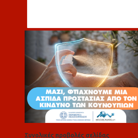
χ
ό
λ
ι
α
Συνολικές προβολές σελίδας