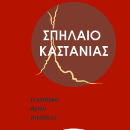
Γεωπάρκο
Αγίου
Νικολάου