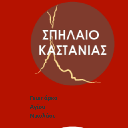
Γεωπάρκο
Αγίου
Νικολάου