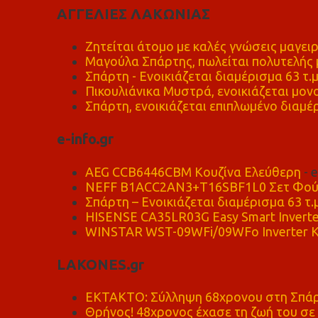
ΑΓΓΕΛΙΕΣ ΛΑΚΩΝΙΑΣ
Ζητείται άτομο με καλές γνώσεις μαγειρ
Μαγούλα Σπάρτης, πωλείται πολυτελής μ
Σπάρτη - Ενοικιάζεται διαμέρισμα 63 τ.
Πικουλιάνικα Μυστρά, ενοικιάζεται μονο
Σπάρτη, ενοικιάζεται επιπλωμένο διαμέρ
e-info.gr
AEG CCB6446CBM Κουζίνα Ελεύθερη
- 
NEFF B1ACC2AN3+T16SBF1L0 Σετ Φού
Σπάρτη – Ενοικιάζεται διαμέρισμα 63 τ.
HISENSE CA35LR03G Easy Smart Inverte
WINSTAR WST-09WFi/09WFo Inverter Κ
LAKONES.gr
ΕΚΤΑΚΤΟ: Σύλληψη 68χρονου στη Σπάρτ
Θρήνος! 48χρονος έχασε τη ζωή του σ