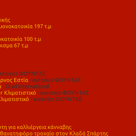
ικής
ονοκατοικία 197 τ.μ
μ
κατοικία 100 τ.μ
ισμα 67 τ.μ
euronics ΦΟΥΝΤΑΣ
ρνος Εστία
- euronics ΦΟΥΝΤΑΣ
μ
- Grad international
r Κλιματιστικό
- euronics ΦΟΥΝΤΑΣ
λιματιστικό
- euronics ΦΟΥΝΤΑΣ
η για καλλιέργεια κάνναβης
ε θανατηφόρο τροχαίο στον Κλαδά Σπάρτης