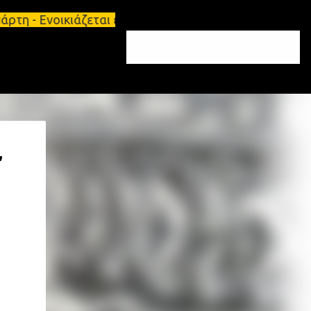
ρτη - Ενοικιάζεται επιπλωμένο διαμέρισμα 65τ.μ Σπ
,