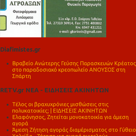
Diafimistes.gr
Βραβείο Ανώτερης Γεύσης Παρασκευών Κρέατος
στο παραδοσιακό κρεοπωλείο ΑΝΟΥΣΟΣ στη
Σπάρτη
RETV.gr ΝΕΑ - ΕΙΔΗΣΕΙΣ ΑΚΙΝΗΤΩΝ
Τέλος οι βραχυχρόνιες μισθώσεις στις
πολυκατοικίες; | ΕΙΔΗΣΕΙΣ ΑΚΙΝΗΤΩΝ
Ελαφόνησος, Ζητείται μονοκατοικία για άμεση
αγορά
Άμεση Ζήτηση αγοράς διαμέρισματος στο Γύθειο
Χαλκίδα - Ζήτηση για αγορά ημιτελούς