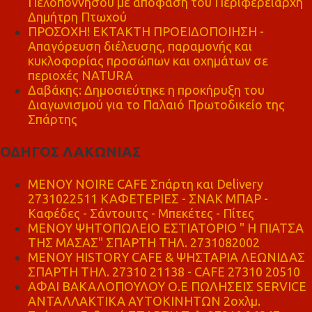
Πελοποννήσου με απόφαση του Περιφερειάρχη
Δημήτρη Πτωχού
ΠΡΟΣΟΧΗ! ΕΚΤΑΚΤΗ ΠΡΟΕΙΔΟΠΟΙΗΣΗ -
Απαγόρευση διέλευσης, παραμονής και
κυκλοφορίας προσώπων και οχημάτων σε
περιοχές NATURA
Δαβάκης: Δημοσιεύτηκε η προκήρυξη του
Διαγωνισμού για το Παλαιό Πρωτοδικείο της
Σπάρτης
ΟΔΗΓΟΣ ΛΑΚΩΝΙΑΣ
MENOY NOIRE CAFE Σπάρτη και Delivery
2731022511 ΚΑΦΕΤΕΡΙΕΣ - ΣΝΑΚ ΜΠΑΡ -
Καφέδες - Σάντουιτς - Μπεκέτες - Πίτες
ΜΕΝΟΥ ΨΗΤΟΠΩΛΕΙΟ ΕΣΤΙΑΤΟΡΙΟ " Η ΠΙΑΤΣΑ
ΤΗΣ ΜΑΣΑΣ" ΣΠΑΡΤΗ ΤΗΛ. 2731082002
ΜΕΝΟΥ HISTORY CAFE & ΨΗΣΤΑΡΙΑ ΛΕΩΝΙΔΑΣ
ΣΠΑΡΤΗ ΤΗΛ. 27310 21138 - CAFE 27310 20510
ΑΦΑΙ ΒΑΚΑΛΟΠΟΥΛΟΥ Ο.Ε ΠΩΛΗΣΕΙΣ SERVICE
ΑΝΤΑΛΛΑΚΤΙΚΑ ΑΥΤΟΚΙΝΗΤΩΝ 2οχλμ.