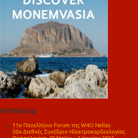
IATRIKOS.gr
11ο Πανελλήνιο Forum της W4O Hellas
50ο Διεθνές Συνέδριο Ηλεκτροκαρδιολογίας
Θεσσαλονίκη, 30 Μαΐου – 1 Ιουνίου 2025