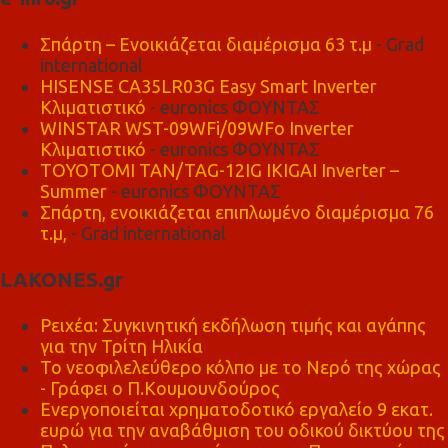
Σπάρτη – Ενοικιάζεται διαμέρισμα 63 τ.μ
- Grad
international
HISENSE CA35LR03G Easy Smart Inverter
Κλιματιστικό
- euronics ΦΟΥΝΤΑΣ
WINSTAR WST-09WFi/09WFo Inverter
Κλιματιστικό
- euronics ΦΟΥΝΤΑΣ
TOYOTOMI TAN/TAG-12IG IKIGAI Inverter –
Summer
- euronics ΦΟΥΝΤΑΣ
Σπάρτη, ενοικιάζεται επιπλωμένο διαμέρισμα 76
τ.μ,
- Grad international
LAKONES.gr
Ρειχέα: Συγκινητική εκδήλωση τιμής και αγάπης
για την Τρίτη Ηλικία
Το νεοφιλελεύθερο κόλπο με το Νερό της χώρας
- Γράφει ο Π.Κουμουνδούρος
Ενεργοποιείται χρηματοδοτικό εργαλείο 9 εκατ.
ευρώ για την αναβάθμιση του οδικού δικτύου της