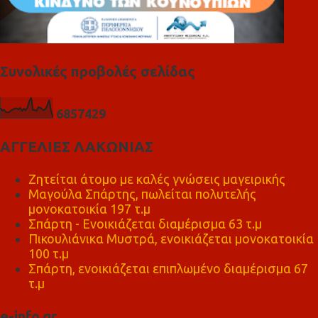
Συνολικές προβολές σελίδας
6
8
5
7
4
2
9
ΑΓΓΕΛΙΕΣ ΛΑΚΩΝΙΑΣ
Ζητείται άτομο με καλές γνώσεις μαγειρικής
Μαγούλα Σπάρτης, πωλείται πολυτελής
μονοκατοικία 197 τ.μ
Σπάρτη - Ενοικιάζεται διαμέρισμα 63 τ.μ
Πικουλιάνικα Μυστρά, ενοικιάζεται μονοκατοικία
100 τ.μ
Σπάρτη, ενοικιάζεται επιπλωμένο διαμέρισμα 67
τ.μ
e-info.gr